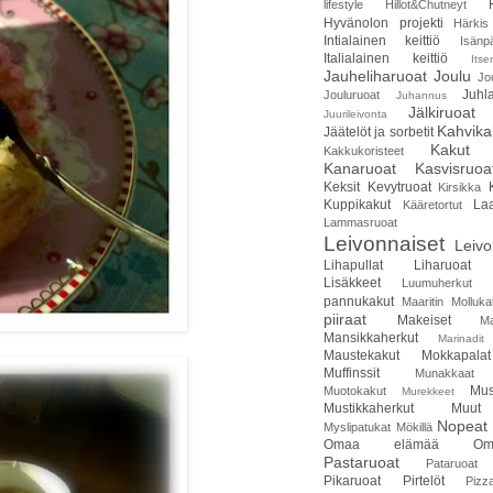
lifestyle
Hillot&Chutneyt
Hyvänolon projekti
Härkis
Intialainen keittiö
Isänp
Italialainen keittiö
Itse
Jauheliharuoat
Joulu
Jo
Juhla
Jouluruoat
Juhannus
Jälkiruoat
Juurileivonta
Kahvika
Jäätelöt ja sorbetit
Kakut
Kakkukoristeet
Kanaruoat
Kasvisruoa
Keksit
Kevytruoat
Kirsikka
Kuppikakut
Laa
Kääretortut
Lammasruoat
Leivonnaiset
Leivo
Lihapullat
Liharuoat
Lisäkkeet
Luumuherkut
pannukakut
Maaritin Molluka
piiraat
Makeiset
Ma
Mansikkaherkut
Marinadit
Maustekakut
Mokkapalat
Muffinssit
Munakkaat
Mus
Muotokakut
Murekkeet
Mustikkaherkut
Muut
Nopeat 
Myslipatukat
Mökillä
Omaa elämää
Om
Pastaruoat
Pataruoat
Pikaruoat
Pirtelöt
Pizz