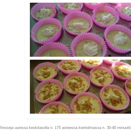
finsseja uunissa keskitasolla n. 175 asteessa kiertoilmassa n. 30-40 minuutt