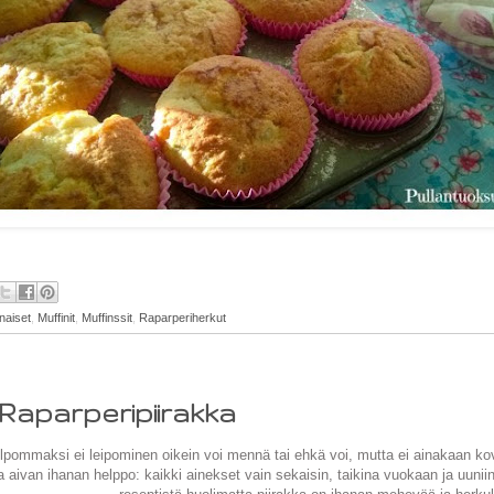
naiset
,
Muffinit
,
Muffinssit
,
Raparperiherkut
Raparperipiirakka
pommaksi ei leipominen oikein voi mennä tai ehkä voi, mutta ei ainakaan kov
aivan ihanan helppo: kaikki ainekset vain sekaisin, taikina vuokaan ja uuniin 