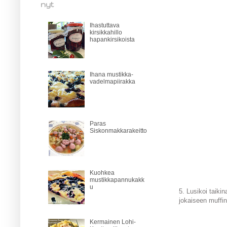
nyt
Ihastuttava
kirsikkahillo
hapankirsikoista
Ihana mustikka-
vadelmapiirakka
Paras
Siskonmakkarakeitto
Kuohkea
mustikkapannukakk
u
5. Lusikoi taikin
jokaiseen muffins
Kermainen Lohi-