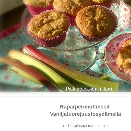
Raparperimuffinssit
Vaniljatuorejuustosydämellä
n. 12 kpl isoja muffinsseja