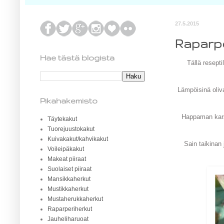
27.5.2015
Raparpe
Hae tästä blogista
Tällä resepti
Lämpöisinä oliva
Pikahakemisto
Happaman karsa
Täytekakut
Tuorejuustokakut
Kuivakakut/kahvikakut
Sain taikinan 
Voileipäkakut
Makeat piiraat
Suolaiset piiraat
Mansikkaherkut
Mustikkaherkut
Mustaherukkaherkut
Raparperiherkut
Jauheliharuoat