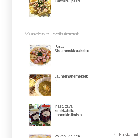
Kanttarellipasta
Vuoden suosituimmat
Paras
Siskonmakkarakeitto
Jauhelihahernekeitt
o
Ihastuttava
kirsikkahillo
hapankirsikoista
6. Paista muf
Valkosuklainen