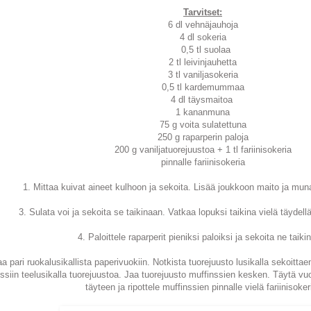
Tarvitset:
6 dl vehnäjauhoja
4 dl sokeria
0,5 tl suolaa
2 tl leivinjauhetta
3 tl vaniljasokeria
0,5 tl kardemummaa
4 dl täysmaitoa
1 kananmuna
75 g voita sulatettuna
250 g raparperin paloja
200 g vaniljatuorejuustoa + 1 tl fariinisokeria
pinnalle fariinisokeria
1. Mittaa kuivat aineet kulhoon ja sekoita. Lisää joukkoon maito ja mun
3. Sulata voi ja sekoita se taikinaan. Vatkaa lopuksi taikina vielä täydellä
4. Paloittele raparperit pieniksi paloiksi ja sekoita ne taiki
aa pari ruokalusikallista paperivuokiin. Notkista tuorejuusto lusikalla sekoittae
siin teelusikalla tuorejuustoa. Jaa tuorejuusto muffinssien kesken. Täytä vuoat
täyteen ja ripottele muffinssien pinnalle vielä fariinisoker