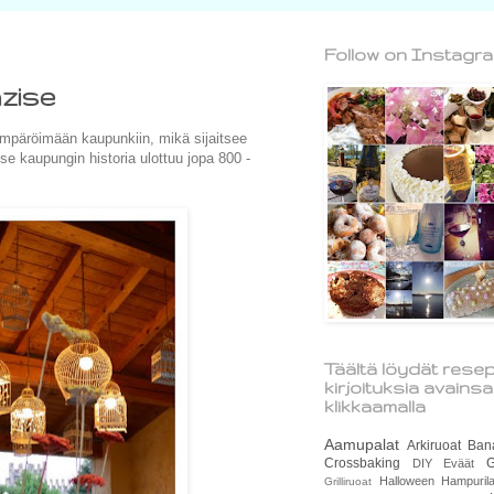
Follow on Instagr
azise
äröimään kaupunkiin, mikä sijaitsee
se kaupungin historia ulottuu jopa 800 -
Täältä löydät resep
kirjoituksia avains
klikkaamalla
Aamupalat
Arkiruoat
Ban
Crossbaking
G
DIY
Eväät
Halloween
Hampurila
Grilliruoat