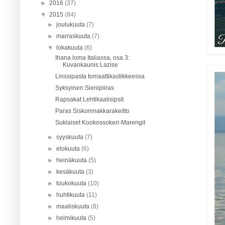
►
2016
(37)
▼
2015
(84)
►
joulukuuta
(7)
►
marraskuuta
(7)
▼
lokakuuta
(6)
Ihana loma Italiassa, osa 3:
Kuvankaunis Lazise
Linssipasta tomaattikastikkeessa
Syksyinen Sienipiiras
Rapsakat Lehtikaalisipsit
Paras Siskonmakkarakeitto
Suklaiset Kookossokeri-Marengit
►
syyskuuta
(7)
►
elokuuta
(6)
►
heinäkuuta
(5)
►
kesäkuuta
(3)
►
toukokuuta
(10)
►
huhtikuuta
(11)
►
maaliskuuta
(8)
►
helmikuuta
(5)