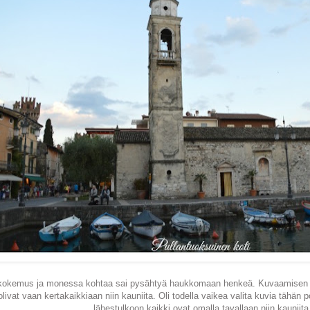
 kokemus ja monessa kohtaa sai pysähtyä haukkomaan henkeä. Kuvaamisen tarv
livat vaan kertakaikkiaan niin kauniita. Oli todella vaikea valita kuvia tähän po
lähestulkoon kaikki ovat omalla tavallaan niin kauniita