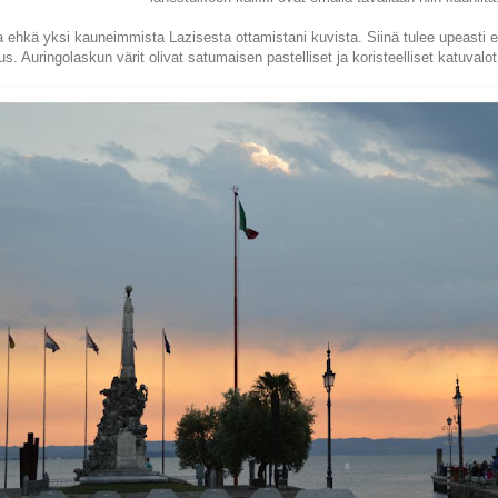
 ehkä yksi kauneimmista Lazisesta ottamistani kuvista. Siinä tulee upeasti esi
s. Auringolaskun värit olivat satumaisen pastelliset ja koristeelliset katuvalo