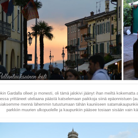
in Gardalla olleet jo monesti, oli tämä jalokivi jäänyt ihan meiltä kokematt
aessa yrittäneet uteliaana päästä katselemaan paikkoja siinä epäonnistuen (aut
siaksemme mennä lähemmin tutustumaan tähän kauniiseen satamakaupunkiin 
parkkiin muurien ulkopuolelle ja kaupunkiin pääsee tosiaan sisään vain käv