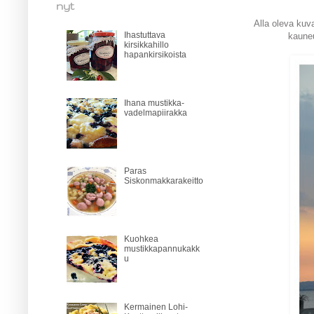
nyt
Alla oleva kuva
Ihastuttava
kauneu
kirsikkahillo
hapankirsikoista
Ihana mustikka-
vadelmapiirakka
Paras
Siskonmakkarakeitto
Kuohkea
mustikkapannukakk
u
Kermainen Lohi-