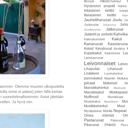
lifestyle
Hillot&Chutneyt
Hyvänolon projekti
Härkis
Intialainen keittiö
Isänp
Italialainen keittiö
Itse
Jauheliharuoat
Joulu
Jo
Juhla
Jouluruoat
Juhannus
Jälkiruoat
Juurileivonta
Kahvika
Jäätelöt ja sorbetit
Kakut
Kakkukoristeet
Kanaruoat
Kasvisruoa
Keksit
Kevytruoat
Kirsikka
Kuppikakut
Laa
Kääretortut
Lammasruoat
Leivonnaiset
Leivo
Lihapullat
Liharuoat
Lisäkkeet
Luumuherkut
pannukakut
Maaritin Molluka
piiraat
Makeiset
Ma
a aiemmin. Olemme muurien ulkopuolelta
Mansikkaherkut
Marinadit
olla sinne ei pääse) joten tällä kertaa
Maustekakut
Mokkapalat
suunnitelmallisemmin. Autot jätetään
Muffinssit
Munakkaat
Mus
Muotokakut
ellen. Ja hyvä niin.
Murekkeet
Mustikkaherkut
Muut
Nopeat 
Myslipatukat
Mökillä
Omaa elämää
Om
Pastaruoat
Pataruoat
Pikaruoat
Pirtelöt
Pizz