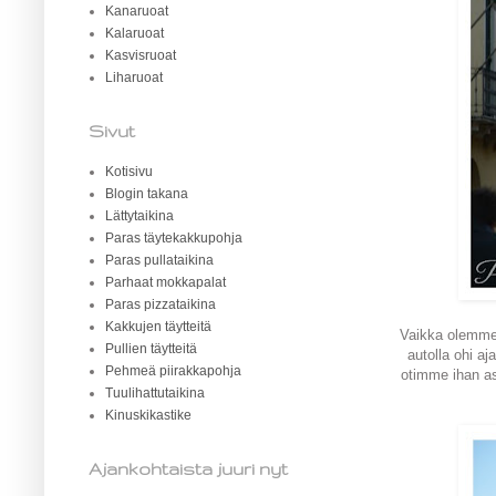
Kanaruoat
Kalaruoat
Kasvisruoat
Liharuoat
Sivut
Kotisivu
Blogin takana
Lättytaikina
Paras täytekakkupohja
Paras pullataikina
Parhaat mokkapalat
Paras pizzataikina
Kakkujen täytteitä
Vaikka olemmek
Pullien täytteitä
autolla ohi aj
Pehmeä piirakkapohja
otimme ihan a
Tuulihattutaikina
Kinuskikastike
Ajankohtaista juuri nyt