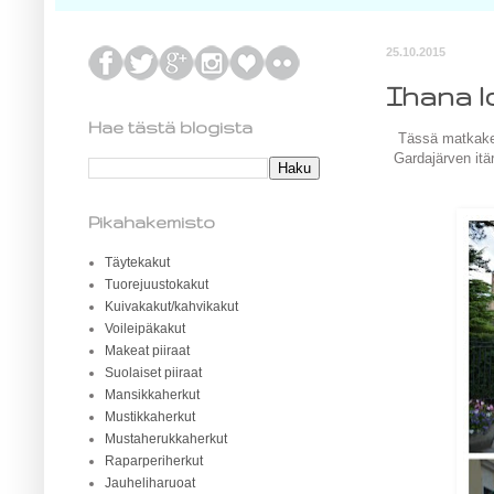
25.10.2015
Ihana l
Hae tästä blogista
Tässä matkake
Gardajärven itä
Pikahakemisto
Täytekakut
Tuorejuustokakut
Kuivakakut/kahvikakut
Voileipäkakut
Makeat piiraat
Suolaiset piiraat
Mansikkaherkut
Mustikkaherkut
Mustaherukkaherkut
Raparperiherkut
Jauheliharuoat