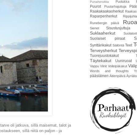
Puolukka
Punaherukka
Puurot
Pääs
Puutarhajuttuja
Raakakaakaoherkut
Raakas
Raparperiherkut
Rippijuhla
Ruoa
Runebergin päivä
Sisustusjuttuja
Sienet
Suklaaherkut
Suolais
S
Suolaiset piiraat
T
Synttärikakut
Teet
Säilöntä
Terveysherkut
Terveyspi
Tuorejuustokakut
Täytekakut
Uuniruoat
Väli
Vappu
Viinit
Voileipäkakut
Words and thoughts
Y
pääsiäinen
Äitienpäivä
Äyriäis
e oli jatkuva, sillä maisemat, talot ja
staukseen, sillä niitä on paljon - ja
.