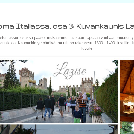
oma Italiassa, osa 3: Kuvankaunis L
rtomuksen osassa pääset mukaamme Laziseen: Upeaan vanhaan muurien ymp
rannikolla. Kaupunkia ympäröivät muurit on rakennettu 1300 - 1400 -luvuilla. It
luvulle.