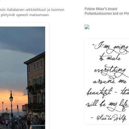
Follow Miias''s board
in italialainen arkkitehtuuri ja luonnon
Pullantuoksuinen koti on Pin
t piirtyivät upeasti maisemaan.