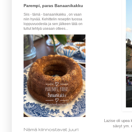
Parempi, paras Banaanikakku
Siis - tämä - banaanikakku , on vaan
niin hyvää. Kehittelin reseptin tuossa
loppuvuodesta ja sen jälkeen tätä on
tullut tehtyä useaan ottees...
Lazise oli upea
sävyt ym. o
Nämä kiinnostavat juuri