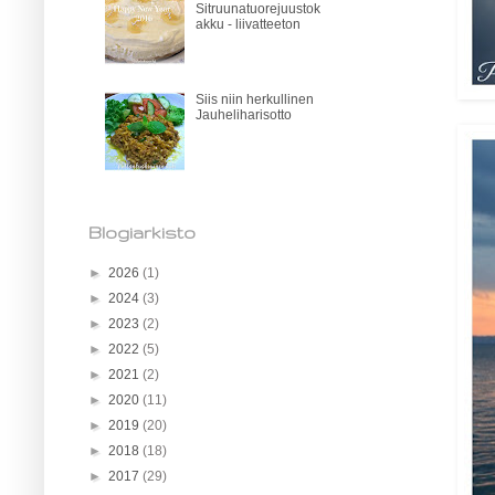
Sitruunatuorejuustok
akku - liivatteeton
Siis niin herkullinen
Jauheliharisotto
Blogiarkisto
►
2026
(1)
►
2024
(3)
►
2023
(2)
►
2022
(5)
►
2021
(2)
►
2020
(11)
►
2019
(20)
►
2018
(18)
►
2017
(29)