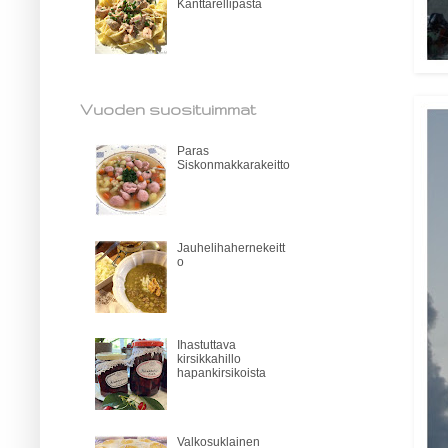
Kanttarellipasta
Vuoden suosituimmat
Paras
Siskonmakkarakeitto
Jauhelihahernekeitt
o
Ihastuttava
kirsikkahillo
hapankirsikoista
Valkosuklainen