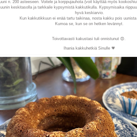
uni n. 200 asteeseen. Voitele ja korppujauhota (voit käyttää myös kookoshiu
uunin keskitasolla ja tarkkaile kypsymistä kakkutikulla. Kypsymisaika riippuu 
hyvä keskiarvio.
Kun kakkutikkuun ei enää tartu taikinaa, nosta kakku pois uunist
Kumoa se, kun se on hetken levännyt.
Toivottavasti kakustasi tuli onnistunut 😍.
Ihania kakkuhetkiä Sinulle 💗