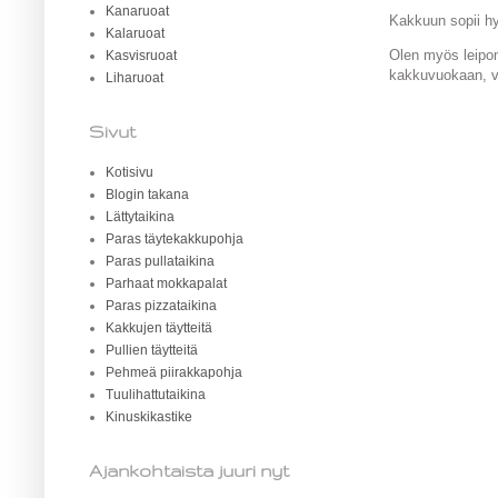
Kanaruoat
Kakkuun sopii h
Kalaruoat
Olen myös leipon
Kasvisruoat
kakkuvuokaan, vo
Liharuoat
Sivut
Kotisivu
Blogin takana
Lättytaikina
Paras täytekakkupohja
Paras pullataikina
Parhaat mokkapalat
Paras pizzataikina
Kakkujen täytteitä
Pullien täytteitä
Pehmeä piirakkapohja
Tuulihattutaikina
Kinuskikastike
Ajankohtaista juuri nyt