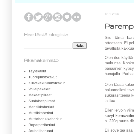
18.1.2026
Parempi
Hae tästä blogista
Siis - tämä -
ban
otteeseen. Ei pe
tavallista kakku
Olen itse käytt
Pikahakemisto
makunsa. Kookoss
banaanien kypsyy
Täytekakut
hunajalla. Parha
Tuorejuustokakut
Kuivakakut/kahvikakut
Olen tässä kakus
Voileipäkakut
haluamallasi tav
Makeat piiraat
sukurasitteena
k
laittaa.
Suolaiset piiraat
Mansikkaherkut
Eilen leivoin vii
Mustikkaherkut
kevyt kermaviilin
Mustaherukkaherkut
n. 220g mutta rii
Raparperiherkut
Eli soveltaa saa 
Jauheliharuoat