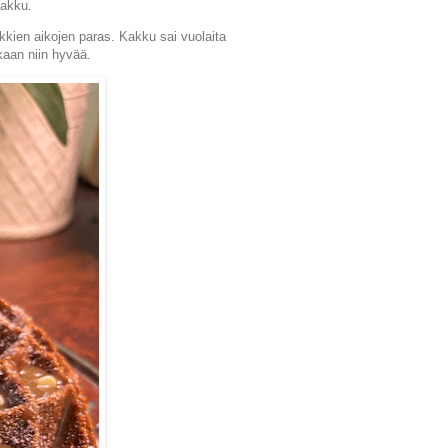
kakku.
aikkien aikojen paras. Kakku sai vuolaita
kaan niin hyvää.