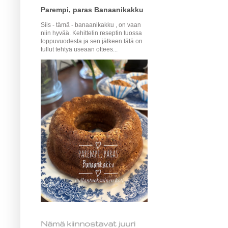
Parempi, paras Banaanikakku
Siis - tämä - banaanikakku , on vaan
niin hyvää. Kehittelin reseptin tuossa
loppuvuodesta ja sen jälkeen tätä on
tullut tehtyä useaan ottees...
Nämä kiinnostavat juuri