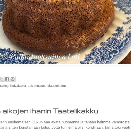
baking
,
Kuivakakut
,
Leivonnaiset
,
Maustekakut
 aikojen ihanin Taatelikakku
terin ensimmäisen luukun saa avata huomenna ja tänään haimme varastosta jo 
kana sitten koristamaan kotia. Jotta tunnelma olisi kohdillaan, tämä toki vaat