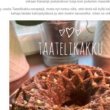
onkaan ihanampi joulutuoksun tuoja kuin jouluinen mauste
y useita Taatelikakku-reseptejä, mutta nyt tuntuu siltä, että tästä tuli kyllä k
kehuja tänään kahvipöydässä ja olen itsekin taivastellut, miten se on