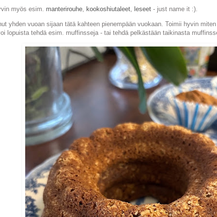
yvin myös esim.
manterirouhe
,
kookoshiutaleet
,
leseet
- just name it :).
ut yhden vuoan sijaan tätä kahteen pienempään vuokaan. Toimii hyvin miten 
i lopuista tehdä esim. muffinsseja - tai tehdä pelkästään taikinasta muffinss