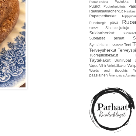
Puolukka
Punaherukka
Puurot
Pääs
Puutarhajuttuja
Raakakaakaoherkut
Raakas
Raparperiherkut
Rippijuhla
Ruoa
Runebergin päivä
Sisustusjuttuja
Sienet
Suklaaherkut
Suolais
S
Suolaiset piiraat
T
Synttärikakut
Teet
Säilöntä
Terveysherkut
Terveyspi
Tuorejuustokakut
Täytekakut
Uuniruoat
Väli
Vappu
Viinit
Voileipäkakut
Words and thoughts
Y
pääsiäinen
Äitienpäivä
Äyriäis