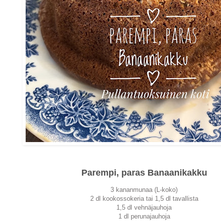
Parempi, paras Banaanikakku
3 kananmunaa (L-koko)
2 dl kookossokeria tai 1,5 dl tavallista
1,5 dl vehnäjauhoja
1 dl perunajauhoja