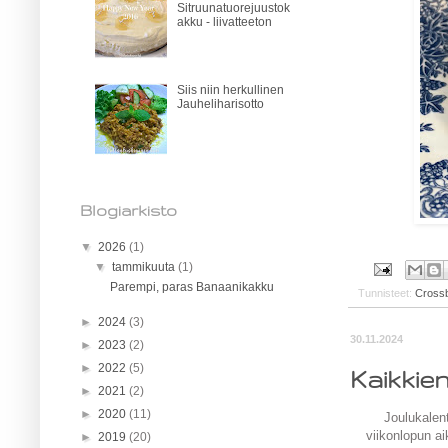
Sitruunatuorejuustok
akku - liivatteeton
Siis niin herkullinen
Jauheliharisotto
Blogiarkisto
▼
2026
(1)
▼
tammikuuta
(1)
Parempi, paras Banaanikakku
Tunnisteet:
Cross
►
2024
(3)
30.11.2024
►
2023
(2)
►
2022
(5)
Kaikkien
►
2021
(2)
►
2020
(11)
Joulukalen
viikonlopun ai
►
2019
(20)