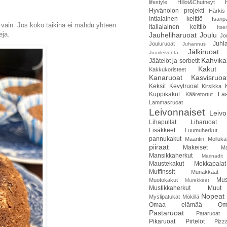
lifestyle
Hillot&Chutneyt
Hyvänolon projekti
Härkis
Intialainen keittiö
Isänp
vain. Jos koko taikina ei mahdu yhteen
Italialainen keittiö
Itse
eja.
Jauheliharuoat
Joulu
Jo
Juhla
Jouluruoat
Juhannus
Jälkiruoat
Juurileivonta
Kahvika
Jäätelöt ja sorbetit
Kakut
Kakkukoristeet
Kanaruoat
Kasvisruoa
Keksit
Kevytruoat
Kirsikka
Kuppikakut
Laa
Kääretortut
Lammasruoat
Leivonnaiset
Leivo
Lihapullat
Liharuoat
Lisäkkeet
Luumuherkut
pannukakut
Maaritin Molluka
piiraat
Makeiset
Ma
Mansikkaherkut
Marinadit
Maustekakut
Mokkapalat
Muffinssit
Munakkaat
Mus
Muotokakut
Murekkeet
Mustikkaherkut
Muut
Nopeat 
Myslipatukat
Mökillä
Omaa elämää
Om
Pastaruoat
Pataruoat
Pikaruoat
Pirtelöt
Pizz