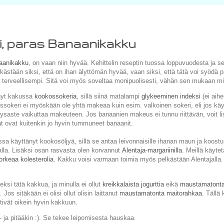
, paras Banaanikakku
aanikakku
, on vaan niin hyvää. Kehittelin reseptin tuossa loppuvuodesta ja se
lkästään siksi, että on ihan älyttömän hyvää, vaan siksi, että tätä voi syödä 
a terveellisempi. Sitä voi myös soveltaa monipuolisesti, vähän sen mukaan mi
änyt kakussa
kookossokeria
, sillä siinä matalampi
glykeeminen indeksi
(ei aihe
okeri ei myöskään ole yhtä makeaa kuin esim. valkoinen sokeri, eli jos käy
saste vaikuttaa makeuteen. Jos banaanien makeus ei tunnu riittävän, voit li
at ovat kuitenkin jo hyvin tummuneet banaanit.
sa käyttänyt kookosöljyä, sillä se antaa leivonnaisille ihanan maun ja koost
alla. Lisäksi osan rasvasta olen korvannut
Alentaja-margariinilla
. Meillä käyte
orkeaa kolesterolia
. Kakku voisi varmaan toimia myös pelkästään Alentajalla. E
meksi tätä kakkua, ja minulla ei ollut
kreikkalaista jogurttia
eikä
maustamatontak
. Jos sitäkään ei olisi ollut olisin laittanut
maustamatonta maitorahkaa
. Tällä
ttivät oikein hyvin kakkuun.
- ja pitääkin :). Se tekee leipomisesta hauskaa.