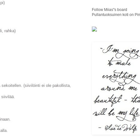
pi)
Follow Miias''s board
Pullantuoksuinen koti on Pin
li, rahka)
koitellen. (siivilöinti ei ole pakollista,
siivilää.
kinaan.
alla.