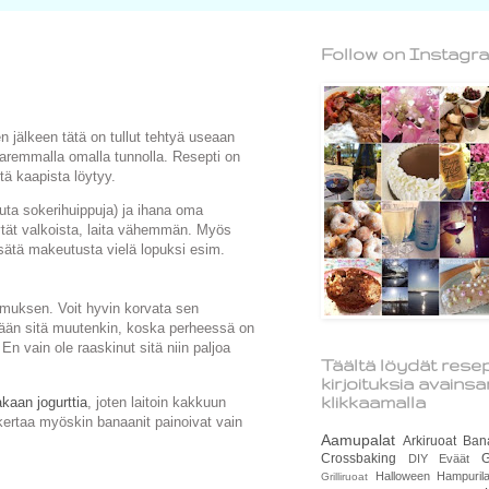
Follow on Instagr
n jälkeen tätä on tullut tehtyä useaan
paremmalla omalla tunnolla. Resepti on
tä kaapista löytyy.
uta sokerihuippuja) ja ihana oma
tät valkoista, laita vähemmän. Myös
sätä makeutusta vielä lopuksi esim.
umuksen. Voit hyvin korvata sen
tään sitä muutenkin, koska perheessä on
n vain ole raaskinut sitä niin paljoa
Täältä löydät resep
kirjoituksia avains
klikkaamalla
aan jogurttia
, joten laitoin kakkuun
 kertaa myöskin banaanit painoivat vain
Aamupalat
Arkiruoat
Ban
Crossbaking
G
DIY
Eväät
Halloween
Hampurila
Grilliruoat