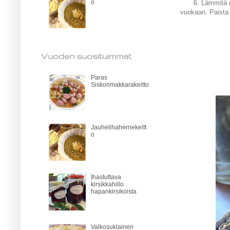
o
6. Lämmitä u
vuokaan. Paista 
Vuoden suosituimmat
Paras
Siskonmakkarakeitto
Jauhelihahernekeitt
o
Ihastuttava
kirsikkahillo
hapankirsikoista
Valkosuklainen