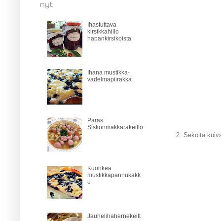
nyt
Ihastuttava
kirsikkahillo
hapankirsikoista
Ihana mustikka-
vadelmapiirakka
Paras
Siskonmakkarakeitto
2. Sekoita kuiva
Kuohkea
mustikkapannukakk
u
Jauhelihahernekeitt