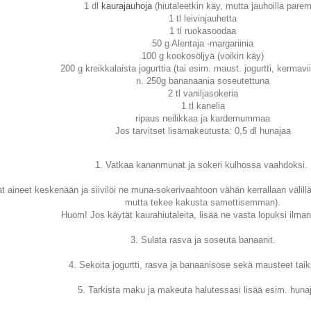
1 dl
kaurajauhoja
(hiutaleetkin käy, mutta jauhoilla parem
1 tl leivinjauhetta
1 tl ruokasoodaa
50 g Alentaja -margariinia
100 g kookosöljyä (voikin käy)
200 g kreikkalaista jogurttia (tai esim. maust. jogurtti, kermavii
n. 250g bananaania soseutettuna
2 tl vaniljasokeria
1 tl kanelia
ripaus neilikkaa ja kardemummaa
Jos tarvitset lisämakeutusta: 0,5 dl hunajaa
1. Vatkaa kananmunat ja sokeri kulhossa vaahdoksi.
t aineet keskenään ja siivilöi ne muna-sokerivaahtoon vähän kerrallaan välillä se
mutta tekee kakusta samettisemman).
Huom! Jos käytät kaurahiutaleita, lisää ne vasta lopuksi ilman 
3. Sulata rasva ja soseuta banaanit.
4. Sekoita jogurtti, rasva ja banaanisose sekä mausteet tai
5. Tarkista maku ja makeuta halutessasi lisää esim. hunaj