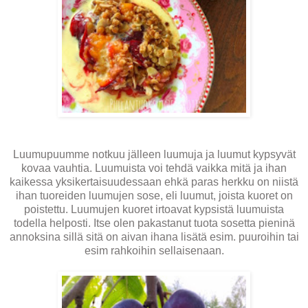
Luumupuumme notkuu jälleen luumuja ja luumut kypsyvät
kovaa vauhtia. Luumuista voi tehdä vaikka mitä ja ihan
kaikessa yksikertaisuudessaan ehkä paras herkku on niistä
ihan tuoreiden luumujen sose, eli luumut, joista kuoret on
poistettu. Luumujen kuoret irtoavat kypsistä luumuista
todella helposti. Itse olen pakastanut tuota sosetta pieninä
annoksina sillä sitä on aivan ihana lisätä esim. puuroihin tai
esim rahkoihin sellaisenaan.