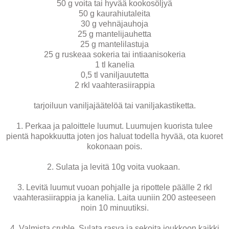
50 g voita tai hyvää kookosöljyä
50 g kaurahiutaleita
30 g vehnäjauhoja
25 g mantelijauhetta
25 g mantelilastuja
25 g ruskeaa sokeria tai intiaanisokeria
1 tl kanelia
0,5 tl vaniljauutetta
2 rkl vaahterasiirappia
tarjoiluun vaniljajäätelöä tai vaniljakastiketta.
1. Perkaa ja paloittele luumut. Luumujen kuorista tulee
pientä hapokkuutta joten jos haluat todella hyvää, ota kuoret
kokonaan pois.
2. Sulata ja levitä 10g voita vuokaan.
3. Levitä luumut vuoan pohjalle ja ripottele päälle 2 rkl
vaahterasiirappia ja kanelia. Laita uuniin 200 asteeseen
noin 10 minuutiksi.
4. Valmista cruble. Sulata rasva ja sekoita joukkoon kaikki