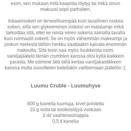
esim. sen mukaan mitä kaapista löytyy tai mikä sinun
makuusi sopii parhaiten.
Intiaanisokeri on terveellisempää kuin tavallinen ruskea
sokeri, sillä sen glykeeminen indeksi on matalampi mikä
tarkoittaa sitä, ettei se nosta veren sokeria samalla tavalla
kuin normaalit sokerit. Se on myös vähemmän makeampi ja
jonkun mielestä tällöin herkku saattaakin kaivata enemmän
makeutta. Sitä tosin saa myös lisukkeista esim.
vaniljajäätelö tämän crumblen kanssa olisi kyllä kaikkein
parasta. Me söimme tätä tällä kertaa vaniljakastikkeen
kanssa mutta suosittelen todellakin valitsemaan jäätelön :).
Luumu Cruble - Luumuhyve
600 g tuoreita luumuja, kivet poistettu
10 g voita tai kookosöljyä vuokaan
2 rkl vaahterasiirappia
0,5 tl kanelia