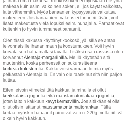
ja ihana oma makunsa. Kookossokeri ei myöskään ole yhtä
makeaa kuin esim. valkoinen sokeri, eli jos käytät valkoista,
laita vähemmän. Myös banaanien kypsyysaste vaikuttaa
makeuteen. Jos banaanien makeus ei tunnu riittävän, voit
lisätä makeutusta vielä lopuksi esim. hunajalla. Parhaat ovat
kuitenkin jo hyvin tummuneet banaanit.
Olen tässä kakussa käyttänyt kookosöljyä, sillä se antaa
leivonnaisille ihanan maun ja koostumuksen. Voit hyvin
korvata sen haluamallasi tavalla. Lisäksi osan rasvasta olen
korvannut
Alentaja-margariinilla
. Meillä käytetään sitä
muutenkin, koska perheessä on sukurasitteena
korkeaa kolesterolia
. Kakku voisi varmaan toimia myös
pelkästään Alentajalla. En vain ole raaskinut sitä niin paljoa
laittaa.
Eilen leivoin viimeksi tätä kakkua, ja minulla ei ollut
kreikkalaista jogurttia
eikä
maustamatontakaan jogurttia
,
joten laitoin kakkuun
kevyt kermaviilin
. Jos sitäkään ei olisi
ollut olisin laittanut
maustamatonta maitorahkaa
. Tällä
kertaa myöskin banaanit painoivat vain n. 220g mutta riittivät
oikein hyvin kakkuun.