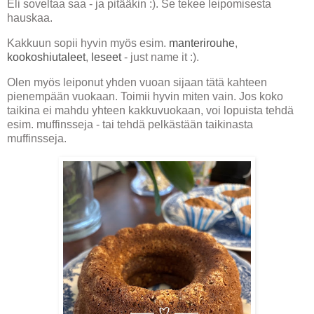
Eli soveltaa saa - ja pitääkin :). Se tekee leipomisesta
hauskaa.
Kakkuun sopii hyvin myös esim.
manterirouhe
,
kookoshiutaleet
,
leseet
- just name it :).
Olen myös leiponut yhden vuoan sijaan tätä kahteen
pienempään vuokaan. Toimii hyvin miten vain. Jos koko
taikina ei mahdu yhteen kakkuvuokaan, voi lopuista tehdä
esim. muffinsseja - tai tehdä pelkästään taikinasta
muffinsseja.