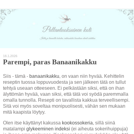
18.1.2026
Parempi, paras Banaanikakku
Siis - tämä -
banaanikakku
, on vaan niin hyvää. Kehittelin
reseptin tuossa loppuvuodesta ja sen jälkeen tätä on tullut
tehtyä useaan otteeseen. Ei pelkästään siksi, että on ihan
älyttömän hyvää, vaan siksi, että tätä voi syödä paremmalla
omalla tunnolla. Resepti on tavallista kakkua terveellisempi.
Sitä voi myös soveltaa monipuolisesti, vähän sen mukaan
mitä kaapista löytyy.
Olen itse käyttänyt kakussa
kookossokeria
, sillä siinä
matalampi
glykeeminen indeksi
(ei aiheuta sokerihuippuja)