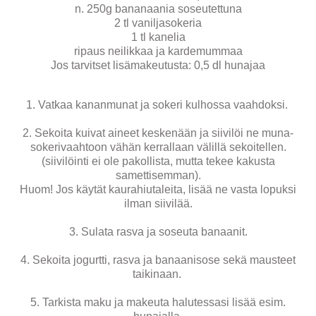
n. 250g bananaania soseutettuna
2 tl vaniljasokeria
1 tl kanelia
ripaus neilikkaa ja kardemummaa
Jos tarvitset lisämakeutusta: 0,5 dl hunajaa
1. Vatkaa kananmunat ja sokeri kulhossa vaahdoksi.
2. Sekoita kuivat aineet keskenään ja siivilöi ne muna-
sokerivaahtoon vähän kerrallaan välillä sekoitellen.
(siivilöinti ei ole pakollista, mutta tekee kakusta
samettisemman).
Huom! Jos käytät kaurahiutaleita, lisää ne vasta lopuksi
ilman siivilää.
3. Sulata rasva ja soseuta banaanit.
4. Sekoita jogurtti, rasva ja banaanisose sekä mausteet
taikinaan.
5. Tarkista maku ja makeuta halutessasi lisää esim.