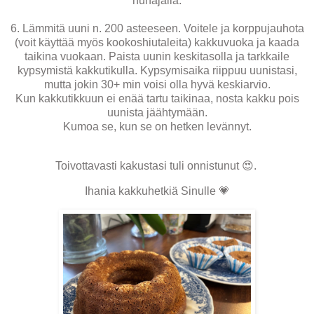
hunajalla.
6. Lämmitä uuni n. 200 asteeseen. Voitele ja korppujauhota
(voit käyttää myös kookoshiutaleita) kakkuvuoka ja kaada
taikina vuokaan. Paista uunin keskitasolla ja tarkkaile
kypsymistä kakkutikulla. Kypsymisaika riippuu uunistasi,
mutta jokin 30+ min voisi olla hyvä keskiarvio.
Kun kakkutikkuun ei enää tartu taikinaa, nosta kakku pois
uunista jäähtymään.
Kumoa se, kun se on hetken levännyt.
Toivottavasti kakustasi tuli onnistunut 😍.
Ihania kakkuhetkiä Sinulle 💗