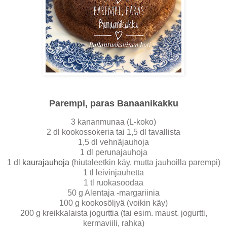
Parempi, paras Banaanikakku
3 kananmunaa (L-koko)
2 dl kookossokeria tai 1,5 dl tavallista
1,5 dl vehnäjauhoja
1 dl perunajauhoja
1 dl
kaurajauhoja
(hiutaleetkin käy, mutta jauhoilla parempi)
1 tl leivinjauhetta
1 tl ruokasoodaa
50 g Alentaja -margariinia
100 g kookosöljyä (voikin käy)
200 g kreikkalaista jogurttia (tai esim. maust. jogurtti,
kermaviili, rahka)