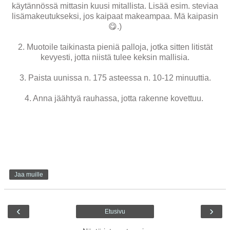
käytännössä mittasin kuusi mitallista. Lisää esim. steviaa
lisämakeutukseksi, jos kaipaat makeampaa. Mä kaipasin
😋.)
2. Muotoile taikinasta pieniä palloja, jotka sitten litistät
kevyesti, jotta niistä tulee keksin mallisia.
3. Paista uunissa n. 175 asteessa n. 10-12 minuuttia.
4. Anna jäähtyä rauhassa, jotta rakenne kovettuu.
Jaa muille
‹
›
Etusivu