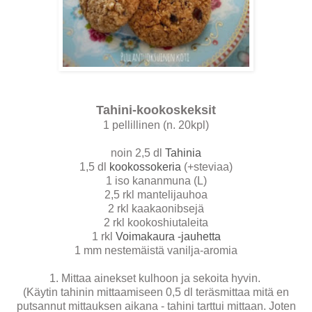
Tahini-kookoskeksit
1 pellillinen (n. 20kpl)
noin 2,5 dl
Tahinia
1,5 dl
kookossokeria
(+steviaa)
1 iso kananmuna (L)
2,5 rkl mantelijauhoa
2 rkl kaakaonibsejä
2 rkl kookoshiutaleita
1 rkl
Voimakaura -jauhetta
1 mm nestemäistä vanilja-aromia
1. Mittaa ainekset kulhoon ja sekoita hyvin.
(Käytin tahinin mittaamiseen 0,5 dl teräsmittaa mitä en
putsannut mittauksen aikana - tahini tarttui mittaan. Joten