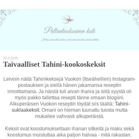
29.3.2020
Taivaalliset Tahini-kookoskeksit
Leivoin näitä Tahinikeksejä Vuokon (Itseähellien) Instagram-
postauksen ja siellä hänen jakamansa reseptin
innoittamana. Ja näistä tuli aivan ihania ja siitä syystä oli
myös pakko tallettaa resepti tänne omaan blogiini.
Alkuperäisen Vuokon reseptin löydät siis täältä:
Tahini-
suklaakeksit
. Omani on hieman tuunattu tuosta mutta
mukailee vahvasti alkuperäistä.
Keksit ovat koostumukseltaan ihanan sitkeitä ja maku sekä
koostumus muistuttaa aika paljon halvaa - mitä rakastan.