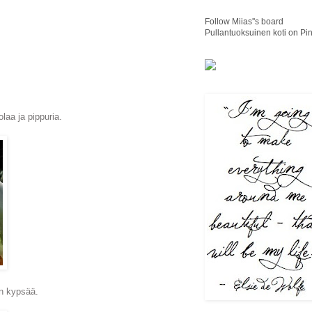
Follow Miias''s board
Pullantuoksuinen koti on Pin
olaa ja pippuria.
on kypsää.