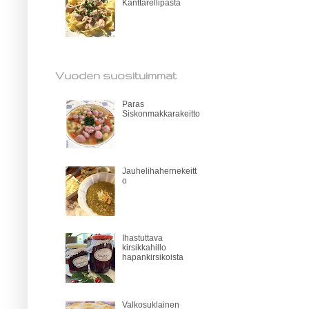
Kanttarellipasta
Vuoden suosituimmat
Paras
Siskonmakkarakeitto
Jauhelihahernekeitt
o
Ihastuttava
kirsikkahillo
hapankirsikoista
Valkosuklainen