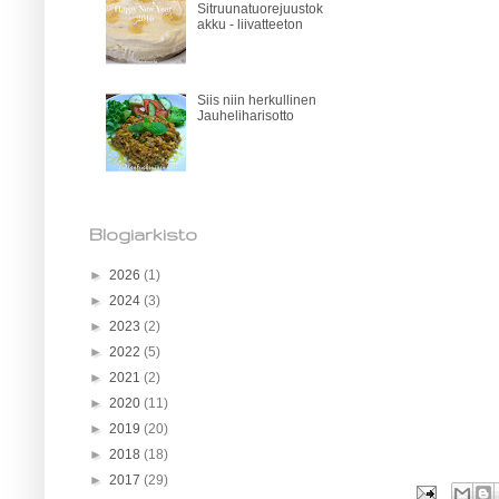
Sitruunatuorejuustok
akku - liivatteeton
Siis niin herkullinen
Jauheliharisotto
Blogiarkisto
►
2026
(1)
►
2024
(3)
►
2023
(2)
►
2022
(5)
►
2021
(2)
►
2020
(11)
►
2019
(20)
►
2018
(18)
►
2017
(29)