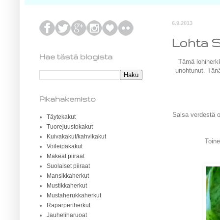
6.9.2013
Lohta S
Hae tästä blogista
Tämä lohiherkk
unohtunut. Tänä
Pikahakemisto
Salsa verdestä on
Täytekakut
Tuorejuustokakut
Kuivakakut/kahvikakut
Toine
Voileipäkakut
Makeat piiraat
Suolaiset piiraat
Mansikkaherkut
Mustikkaherkut
Mustaherukkaherkut
Raparperiherkut
Jauheliharuoat