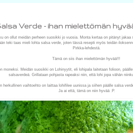
alsa Verde - ihan mielettömän hyvä
u on ollut meidän perheen suosikki jo vuosia. Monta kertaa on pitänyt jakaa 
än teki taas mieli lohta salsa verde, joten tässä resepti myös teidän iloksen
Pirkka-lehdestä.
Tämä on siis ihan mielettömän hyvää!!!
 moneksi. Meidän suosikki on Lohinyytit, eli lohipala laitetaan folioon, päälle
salsaverdeä. Grillataan pohjasta rapeaksi niin, että lohi jopa vähän niink
n herkullinen vaihtoehto on laittaa lohifilee uunissa ja siihen päälle salsa verde
Ja ai että, tämä on niin hyvää :P.