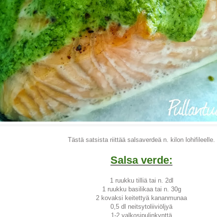
Tästä satsista riittää salsaverdeä n. kilon lohifileelle.
Salsa verde:
1 ruukku tilliä tai n. 2dl
1 ruukku basilikaa tai n. 30g
2 kovaksi keitettyä kananmunaa
0,5 dl neitsytoliiviöljyä
1-2 valkosipulinkynttä