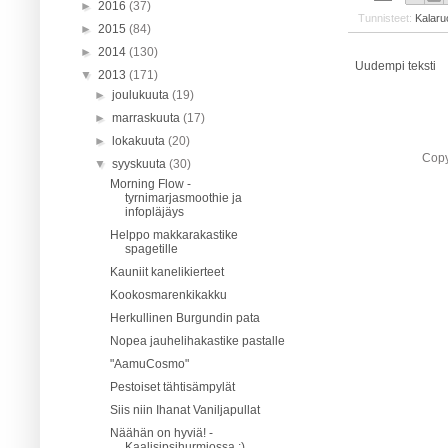
►
2016
(37)
Tunnisteet:
Kalaru
►
2015
(84)
►
2014
(130)
Uudempi teksti
▼
2013
(171)
►
joulukuuta
(19)
►
marraskuuta
(17)
►
lokakuuta
(20)
Copy
▼
syyskuuta
(30)
Morning Flow -
tyrnimarjasmoothie ja
infopläjäys
Helppo makkarakastike
spagetille
Kauniit kanelikierteet
Kookosmarenkikakku
Herkullinen Burgundin pata
Nopea jauhelihakastike pastalle
"AamuCosmo"
Pestoiset tähtisämpylät
Siis niin Ihanat Vaniljapullat
Näähän on hyviä! -
Kaalisipsihurmiossa :)