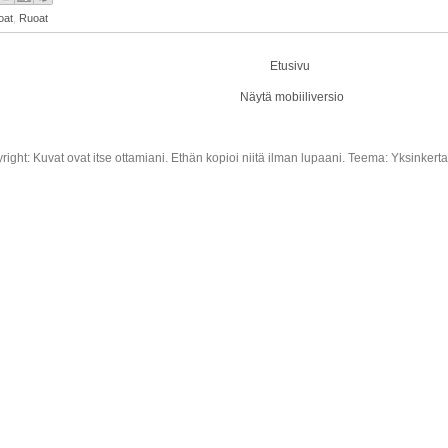
oat
,
Ruoat
Etusivu
Näytä mobiiliversio
right: Kuvat ovat itse ottamiani. Ethän kopioi niitä ilman lupaani. Teema: Yksinkert