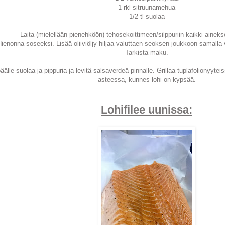
1 rkl sitruunamehua
1/2 tl suolaa
Laita (mielellään pienehköön) tehosekoittimeen/silppuriin kaikki ainekset 
ienonna soseeksi. Lisää oliiviöljy hiljaa valuttaen seoksen joukkoon samalla
Tarkista maku.
äälle suolaa ja pippuria ja levitä salsaverdeä pinnalle. Grillaa tuplafolionyyte
asteessa, kunnes lohi on kypsää.
Lohifilee uunissa: