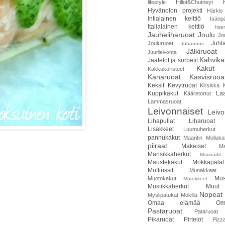
lifestyle
Hillot&Chutneyt
Hyvänolon projekti
Härkis
Intialainen keittiö
Isänp
Italialainen keittiö
Itse
Jauheliharuoat
Joulu
Jo
Juhla
Jouluruoat
Juhannus
Jälkiruoat
Juurileivonta
Kahvika
Jäätelöt ja sorbetit
Kakut
Kakkukoristeet
Kanaruoat
Kasvisruoa
Keksit
Kevytruoat
Kirsikka
Kuppikakut
Laa
Kääretortut
Lammasruoat
Leivonnaiset
Leivo
Lihapullat
Liharuoat
Lisäkkeet
Luumuherkut
pannukakut
Maaritin Molluka
piiraat
Makeiset
Ma
Mansikkaherkut
Marinadit
Maustekakut
Mokkapalat
Muffinssit
Munakkaat
Mus
Muotokakut
Murekkeet
Mustikkaherkut
Muut
Nopeat 
Myslipatukat
Mökillä
Omaa elämää
Om
Pastaruoat
Pataruoat
Pikaruoat
Pirtelöt
Pizz