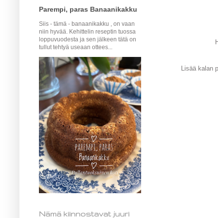
Parempi, paras Banaanikakku
Siis - tämä - banaanikakku , on vaan
niin hyvää. Kehittelin reseptin tuossa
loppuvuodesta ja sen jälkeen tätä on
H
tullut tehtyä useaan ottees...
Lisää kalan p
Nämä kiinnostavat juuri