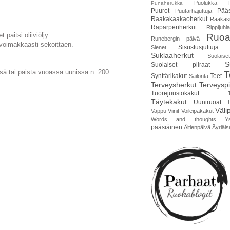
Puolukka
Punaherukka
Puurot
Pääs
Puutarhajuttuja
Raakakaakaoherkut
Raakas
Raparperiherkut
Rippijuhla
paitsi oliiviöljy.
Ruoa
Runebergin päivä
 voimakkaasti sekoittaen.
Sisustusjuttuja
Sienet
Suklaaherkut
Suolais
S
Suolaiset piiraat
issä tai paista vuoassa uunissa n. 200
T
Synttärikakut
Teet
Säilöntä
Terveysherkut
Terveyspi
Tuorejuustokakut
Täytekakut
Uuniruoat
Väli
Vappu
Viinit
Voileipäkakut
Words and thoughts
Y
pääsiäinen
Äitienpäivä
Äyriäis