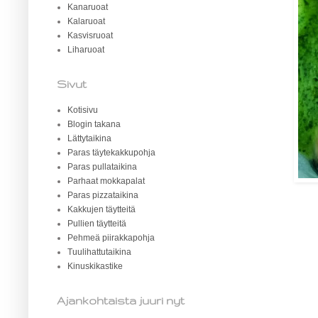
Kanaruoat
Kalaruoat
Kasvisruoat
Liharuoat
Sivut
Kotisivu
Blogin takana
Lättytaikina
Paras täytekakkupohja
Paras pullataikina
Parhaat mokkapalat
Paras pizzataikina
Kakkujen täytteitä
Pullien täytteitä
Pehmeä piirakkapohja
Tuulihattutaikina
Kinuskikastike
Ajankohtaista juuri nyt