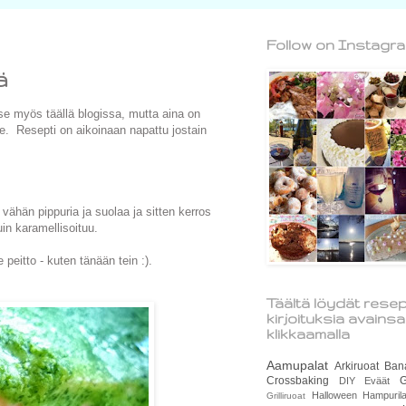
Follow on Instagr
ä
se myös täällä blogissa, mutta aina on
ne. Resepti on aikoinaan napattu jostain
 vähän pippuria ja suolaa ja sitten kerros
uin karamellisoituu.
 peitto - kuten tänään tein :).
Täältä löydät resep
kirjoituksia avains
klikkaamalla
Aamupalat
Arkiruoat
Ban
Crossbaking
G
DIY
Eväät
Halloween
Hampurila
Grilliruoat