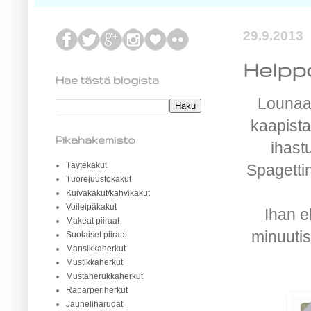
29.9.2013
Helppo
Hae tästä blogista
Lounaak
kaapista
Pikahakemisto
ihast
Täytekakut
Spagettin
Tuorejuustokakut
Kuivakakut/kahvikakut
Voileipäkakut
Ihan e
Makeat piiraat
minuutis
Suolaiset piiraat
Mansikkaherkut
Mustikkaherkut
Mustaherukkaherkut
Raparperiherkut
Jauheliharuoat