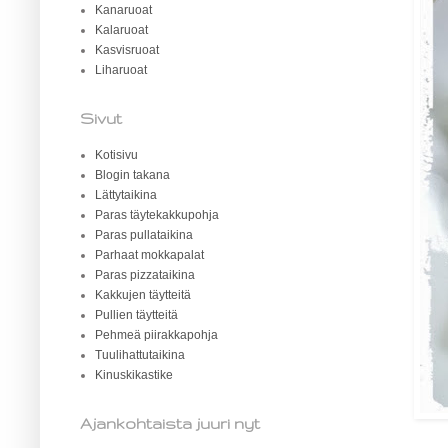
Kanaruoat
Kalaruoat
Kasvisruoat
Liharuoat
Sivut
Kotisivu
Blogin takana
Lättytaikina
Paras täytekakkupohja
Paras pullataikina
Parhaat mokkapalat
Paras pizzataikina
Kakkujen täytteitä
Pullien täytteitä
Pehmeä piirakkapohja
Tuulihattutaikina
Kinuskikastike
Ajankohtaista juuri nyt