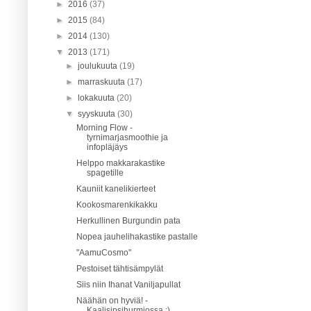
►
2016
(37)
►
2015
(84)
►
2014
(130)
▼
2013
(171)
►
joulukuuta
(19)
►
marraskuuta
(17)
►
lokakuuta
(20)
▼
syyskuuta
(30)
Morning Flow -
tyrnimarjasmoothie ja
infopläjäys
Helppo makkarakastike
spagetille
Kauniit kanelikierteet
Kookosmarenkikakku
Herkullinen Burgundin pata
Nopea jauhelihakastike pastalle
"AamuCosmo"
Pestoiset tähtisämpylät
Siis niin Ihanat Vaniljapullat
Näähän on hyviä! -
Kaalisipsihurmiossa :)