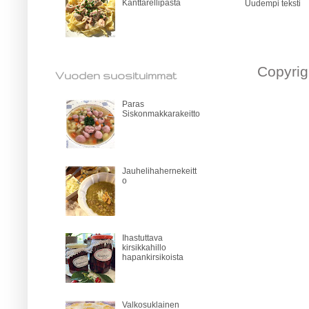
Kanttarellipasta
Uudempi teksti
Copyrig
Vuoden suosituimmat
Paras
Siskonmakkarakeitto
Jauhelihahernekeitt
o
Ihastuttava
kirsikkahillo
hapankirsikoista
Valkosuklainen