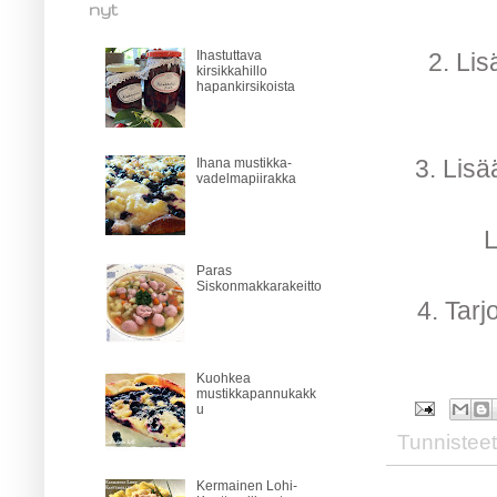
nyt
2. Lis
Ihastuttava
kirsikkahillo
hapankirsikoista
3. Lisä
Ihana mustikka-
vadelmapiirakka
L
Paras
Siskonmakkarakeitto
4. Tar
Kuohkea
mustikkapannukakk
u
Tunnistee
Kermainen Lohi-