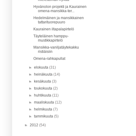
Hyvänolon projekti ja Kaurainen
omena-mansikka-ter...
Hedelmäinen ja mansikkainen
tattarituorepuuro
Kaurainen iltapalapirtelö
Täyteläinen hamppu-
mustikkapirtelö
Mansikka-vaniljatäytekakku
ristiäisiin
Omena-rahkapullat
►
elokuuta
(31)
►
heinäkuuta
(14)
►
kesäkuuta
(3)
►
toukokuuta
(2)
►
huhtikuuta
(11)
►
maaliskuuta
(12)
►
helmikuuta
(7)
►
tammikuuta
(5)
►
2012
(54)