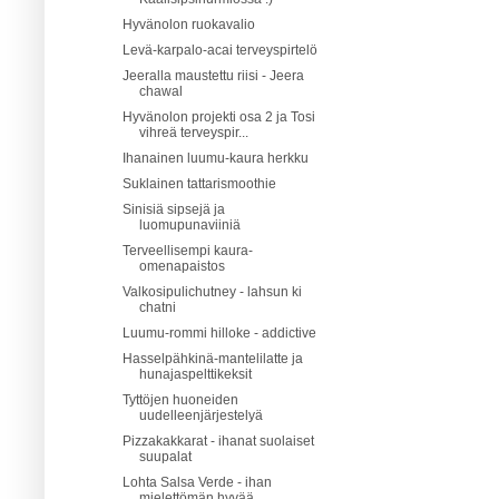
Hyvänolon ruokavalio
Levä-karpalo-acai terveyspirtelö
Jeeralla maustettu riisi - Jeera
chawal
Hyvänolon projekti osa 2 ja Tosi
vihreä terveyspir...
Ihanainen luumu-kaura herkku
Suklainen tattarismoothie
Sinisiä sipsejä ja
luomupunaviiniä
Terveellisempi kaura-
omenapaistos
Valkosipulichutney - lahsun ki
chatni
Luumu-rommi hilloke - addictive
Hasselpähkinä-mantelilatte ja
hunajaspelttikeksit
Tyttöjen huoneiden
uudelleenjärjestelyä
Pizzakakkarat - ihanat suolaiset
suupalat
Lohta Salsa Verde - ihan
mielettömän hyvää