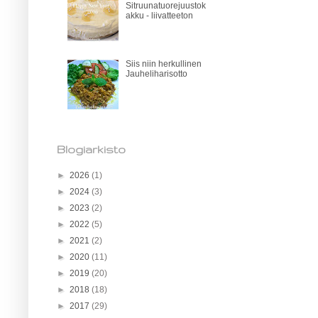
Sitruunatuorejuustok
akku - liivatteeton
Siis niin herkullinen
Jauheliharisotto
Blogiarkisto
►
2026
(1)
►
2024
(3)
►
2023
(2)
►
2022
(5)
►
2021
(2)
►
2020
(11)
►
2019
(20)
►
2018
(18)
►
2017
(29)