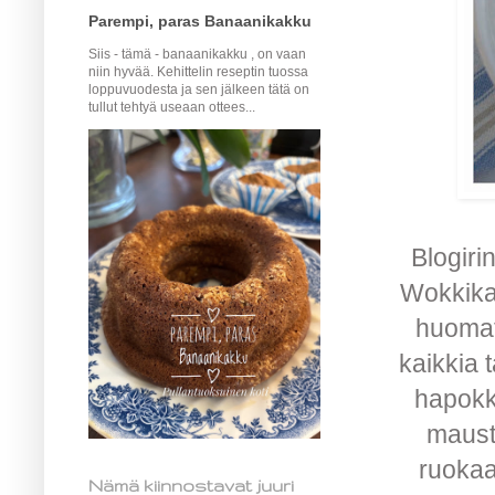
Parempi, paras Banaanikakku
Siis - tämä - banaanikakku , on vaan
niin hyvää. Kehittelin reseptin tuossa
loppuvuodesta ja sen jälkeen tätä on
tullut tehtyä useaan ottees...
Blogir
Wokkika
huomata
kaikkia t
hapokku
maust
ruokaan
Nämä kiinnostavat juuri