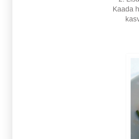
Kaada he
kasv