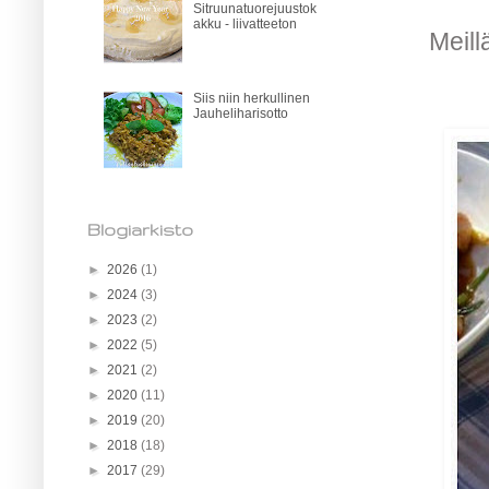
Sitruunatuorejuustok
akku - liivatteeton
Meill
Siis niin herkullinen
Jauheliharisotto
Blogiarkisto
►
2026
(1)
►
2024
(3)
►
2023
(2)
►
2022
(5)
►
2021
(2)
►
2020
(11)
►
2019
(20)
►
2018
(18)
►
2017
(29)