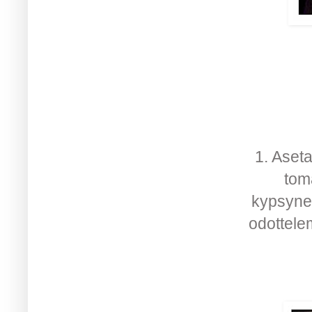
1. Aseta
tom
kypsynee
odottele