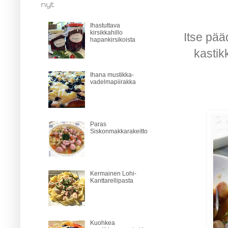
nyt
Ihastuttava
kirsikkahillo
Itse pää
hapankirsikoista
kastik
Ihana mustikka-
vadelmapiirakka
Paras
Siskonmakkarakeitto
Kermainen Lohi-
Kanttarellipasta
Kuohkea