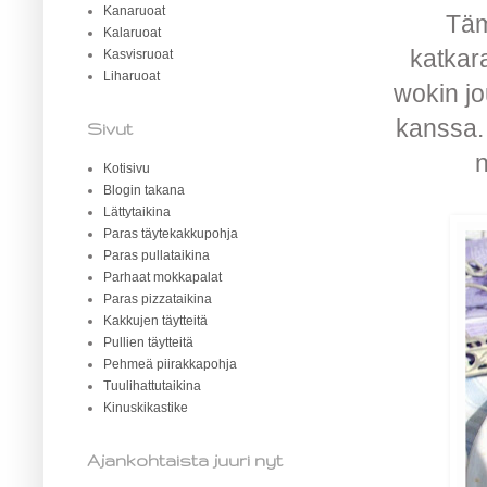
Kanaruoat
Täm
Kalaruoat
katkara
Kasvisruoat
Liharuoat
wokin jo
kanssa. 
Sivut
n
Kotisivu
Blogin takana
Lättytaikina
Paras täytekakkupohja
Paras pullataikina
Parhaat mokkapalat
Paras pizzataikina
Kakkujen täytteitä
Pullien täytteitä
Pehmeä piirakkapohja
Tuulihattutaikina
Kinuskikastike
Ajankohtaista juuri nyt