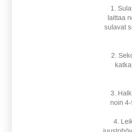
1. Sula
laittaa 
sulavat s
2. Sek
katka
3. Halk
noin 4-
4. Lei
juustohöyl