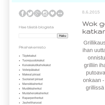
8.6.2015
Wok go
Hae tästä blogista
katkar
Grillikau
Pikahakemisto
ihan uutta
Täytekakut
onnistu
Tuorejuustokakut
grilliin 
Kuivakakut/kahvikakut
Voileipäkakut
putoavan
Makeat piiraat
onkaan -
Suolaiset piiraat
Mansikkaherkut
grilliss
Mustikkaherkut
Mustaherukkaherkut
Raparperiherkut
Jauheliharuoat