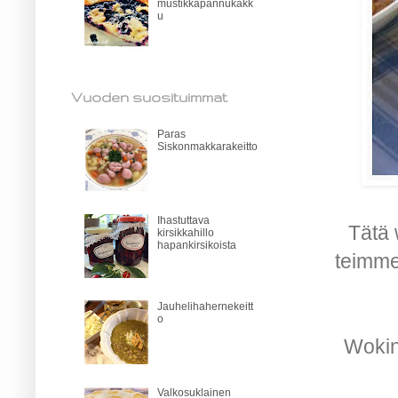
mustikkapannukakk
u
Vuoden suosituimmat
Paras
Siskonmakkarakeitto
Ihastuttava
Tätä 
kirsikkahillo
hapankirsikoista
teimme
Jauhelihahernekeitt
o
Wokin 
Valkosuklainen