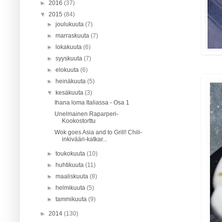
►
2016
(37)
▼
2015
(84)
►
joulukuuta
(7)
►
marraskuuta
(7)
►
lokakuuta
(6)
►
syyskuuta
(7)
►
elokuuta
(6)
►
heinäkuuta
(5)
▼
kesäkuuta
(3)
Ihana loma Italiassa - Osa 1
Unelmainen Raparperi-
Kookostorttu
Wok goes Asia and to Grill! Chili-
inkivääri-katkar...
►
toukokuuta
(10)
►
huhtikuuta
(11)
►
maaliskuuta
(8)
►
helmikuuta
(5)
►
tammikuuta
(9)
►
2014
(130)