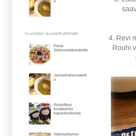
o
saav
Vuoden suosituimmat
4. Revi m
Rouhi v
Paras
Siskonmakkarakeitto
Jauhelihahernekeitt
o
Ihastuttava
kirsikkahillo
hapankirsikoista
Valkosuklainen