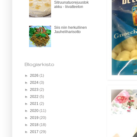
Sitruunatuorejuustok
akku - liivatteeton
Siis niin herkullinen
Jauheliharisotto
Blogiarkisto
►
2026
(1)
►
2024
(3)
►
2023
(2)
►
2022
(5)
►
2021
(2)
►
2020
(11)
►
2019
(20)
►
2018
(18)
►
2017
(29)