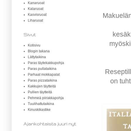
Kanaruoat
Kalaruoat
Makuelämy
Kasvisruoat
Liharuoat
kesäku
Sivut
myöskin
Kotisivu
Blogin takana
Lättytaikina
Paras täytekakkupohja
Paras pullataikina
Reseptil
Parhaat mokkapalat
on tuht
Paras pizzataikina
Kakkujen täytteitä
Pullien täytteitä
Pehmeä piirakkapohja
Tuulihattutaikina
Kinuskikastike
Ajankohtaista juuri nyt