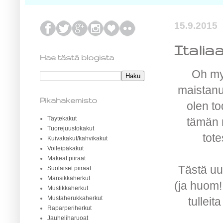
15.9.2015
Italia
Hae tästä blogista
Oh my
maistanu
Pikahakemisto
olen to
Täytekakut
tämän 
Tuorejuustokakut
tote
Kuivakakut/kahvikakut
Voileipäkakut
Makeat piiraat
Tästä uu
Suolaiset piiraat
Mansikkaherkut
(ja huom!
Mustikkaherkut
Mustaherukkaherkut
tulleit
Raparperiherkut
Jauheliharuoat