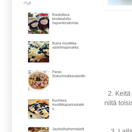
nyt
Ihastuttava
kirsikkahillo
hapankirsikoista
Ihana mustikka-
vadelmapiirakka
Paras
Siskonmakkarakeitto
2. Keitä
Kuohkea
niitä tois
mustikkapannukakk
u
Jauhelihahernekeitt
3. Lait