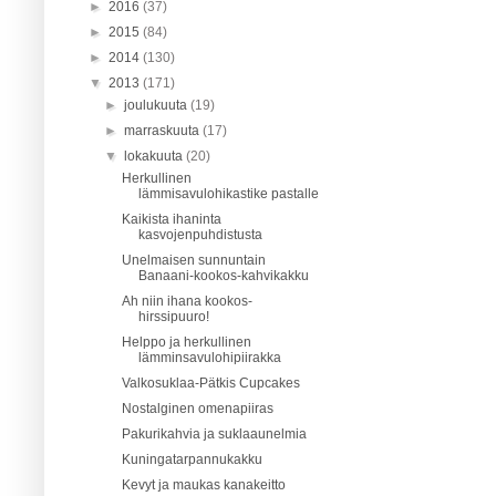
►
2016
(37)
►
2015
(84)
►
2014
(130)
▼
2013
(171)
►
joulukuuta
(19)
►
marraskuuta
(17)
▼
lokakuuta
(20)
Herkullinen
lämmisavulohikastike pastalle
Kaikista ihaninta
kasvojenpuhdistusta
Unelmaisen sunnuntain
Banaani-kookos-kahvikakku
Ah niin ihana kookos-
hirssipuuro!
Helppo ja herkullinen
lämminsavulohipiirakka
Valkosuklaa-Pätkis Cupcakes
Nostalginen omenapiiras
Pakurikahvia ja suklaaunelmia
Kuningatarpannukakku
Kevyt ja maukas kanakeitto