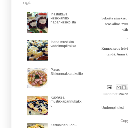
nyt
Ihastuttava
Sekoita ainekset 
kirsikkahillo
hapankirsikoista
seos alkaa muu
väh
Ihana mustikka-
vadelmapiirakka
Kumoa seos leivi
tehdä. Anna k
Paras
Siskonmakkarakeitto
Tunnisteet:
Makeis
Kuohkea
mustikkapannukakk
u
Uudempi teksti
Copy
Kermainen Lohi-