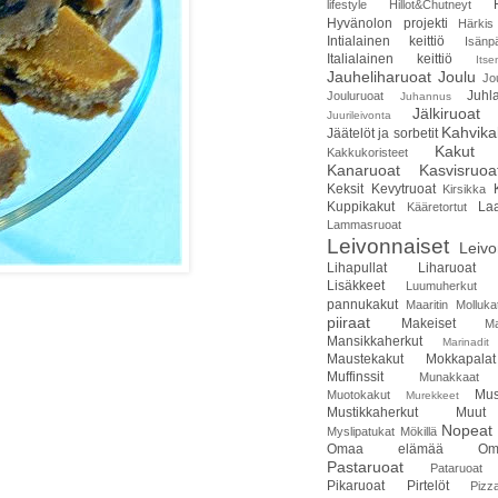
lifestyle
Hillot&Chutneyt
Hyvänolon projekti
Härkis
Intialainen keittiö
Isänp
Italialainen keittiö
Itse
Jauheliharuoat
Joulu
Jo
Juhla
Jouluruoat
Juhannus
Jälkiruoat
Juurileivonta
Kahvika
Jäätelöt ja sorbetit
Kakut
Kakkukoristeet
Kanaruoat
Kasvisruoa
Keksit
Kevytruoat
Kirsikka
Kuppikakut
Laa
Kääretortut
Lammasruoat
Leivonnaiset
Leivo
Lihapullat
Liharuoat
Lisäkkeet
Luumuherkut
pannukakut
Maaritin Molluka
piiraat
Makeiset
Ma
Mansikkaherkut
Marinadit
Maustekakut
Mokkapalat
Muffinssit
Munakkaat
Mus
Muotokakut
Murekkeet
Mustikkaherkut
Muut
Nopeat 
Myslipatukat
Mökillä
Omaa elämää
Om
Pastaruoat
Pataruoat
Pikaruoat
Pirtelöt
Pizz