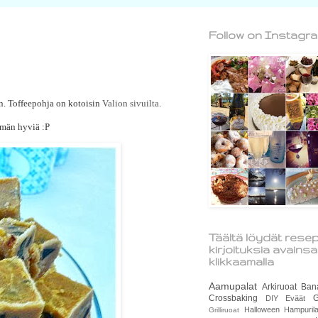
Follow on Instagr
en. Toffeepohja on kotoisin
Valion sivuilta
.
ömän hyviä :P
Täältä löydät resep
kirjoituksia avains
klikkaamalla
Aamupalat
Arkiruoat
Ban
Crossbaking
G
DIY
Eväät
Halloween
Hampurila
Grilliruoat