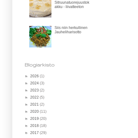
Sitruunatuorejuustok
akku - liivatteeton
Siis niin herkullinen
Jauheliharisotto
Blogiarkisto
►
2026
(1)
►
2024
(3)
►
2023
(2)
►
2022
(5)
►
2021
(2)
►
2020
(11)
►
2019
(20)
►
2018
(18)
►
2017
(29)