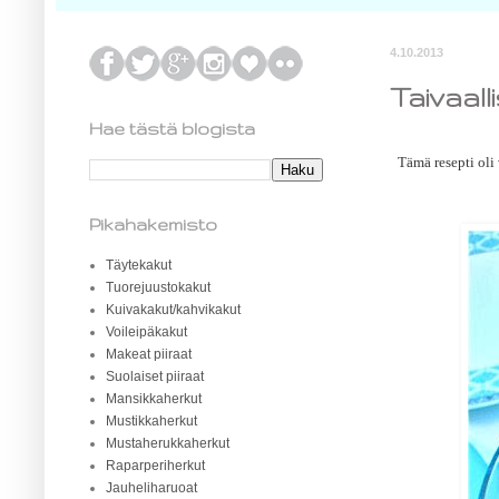
4.10.2013
Taivaal
Hae tästä blogista
Tämä resepti oli
Pikahakemisto
Täytekakut
Tuorejuustokakut
Kuivakakut/kahvikakut
Voileipäkakut
Makeat piiraat
Suolaiset piiraat
Mansikkaherkut
Mustikkaherkut
Mustaherukkaherkut
Raparperiherkut
Jauheliharuoat