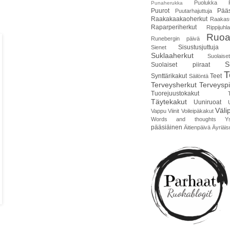
Puolukka
Punaherukka
Puurot
Pääs
Puutarhajuttuja
Raakakaakaoherkut
Raakas
Raparperiherkut
Rippijuhla
Ruoa
Runebergin päivä
Sisustusjuttuja
Sienet
Suklaaherkut
Suolais
S
Suolaiset piiraat
T
Synttärikakut
Teet
Säilöntä
Terveysherkut
Terveyspi
Tuorejuustokakut
Täytekakut
Uuniruoat
Väli
Vappu
Viinit
Voileipäkakut
Words and thoughts
Y
pääsiäinen
Äitienpäivä
Äyriäis