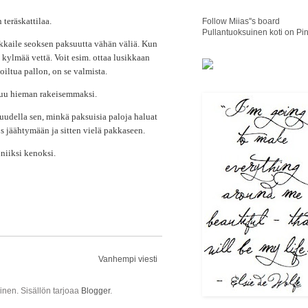
teräskattilaa.
Follow Miias''s board
Pullantuoksuinen koti on Pin
rkkaile seoksen paksuutta vähän väliä. Kun
ylmää vettä. Voit esim. ottaa lusikkaan
oiltua pallon, on se valmista.
ttuu hieman rakeisemmaksi.
uudella sen, minkä paksuisia paloja haluat
s jäähtymään ja sitten vielä pakkaseen.
auniiksi kenoksi.
Vanhempi viesti
ainen. Sisällön tarjoaa
Blogger
.