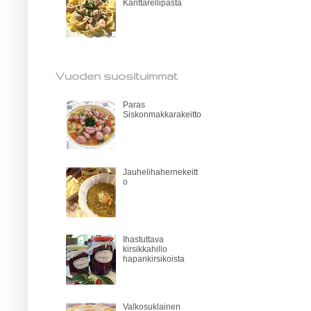
Kanttarellipasta
Vuoden suosituimmat
Paras
Siskonmakkarakeitto
Jauhelihahernekeitt
o
Ihastuttava
kirsikkahillo
hapankirsikoista
Valkosuklainen