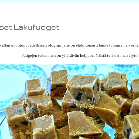
liset Lakufudget
 vallan unohtunut edelliseen blogiini ja se on ehdottomasti tänne tuomisen arvoin
Fudgejen tekeminen on yllättävän helppoa. Näistä tuli siis ihan älytt