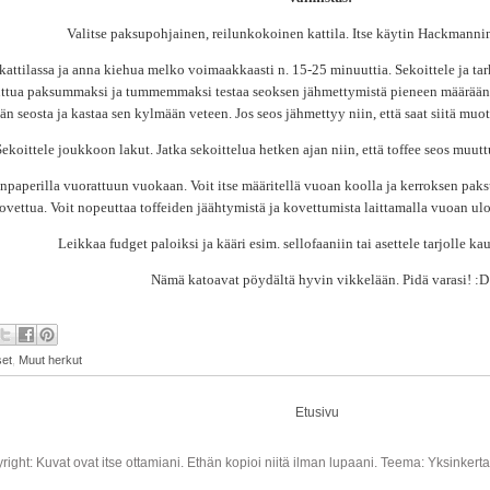
Valitse paksupohjainen, reilunkokoinen kattila. Itse käytin Hackmannin 
kattilassa ja anna kiehua melko voimaakkaasti n. 15-25 minuuttia. Sekoittele ja ta
ttua paksummaksi ja tummemmaksi testaa seoksen jähmettymistä pieneen määrään k
än seosta ja kastaa sen kylmään veteen. Jos seos jähmettyy niin, että saat siitä muot
Sekoittele joukkoon lakut. Jatka sekoittelua hetken ajan niin, että toffee seos muu
npaperilla vuorattuun vuokaan. Voit itse määritellä vuoan koolla ja kerroksen paks
ovettua. Voit nopeuttaa toffeiden jäähtymistä ja kovettumista laittamalla vuoan ulo
Leikkaa fudget paloiksi ja kääri esim. sellofaaniin tai asettele tarjolle k
Nämä katoavat pöydältä hyvin vikkelään. Pidä varasi! :D
et
,
Muut herkut
Etusivu
right: Kuvat ovat itse ottamiani. Ethän kopioi niitä ilman lupaani. Teema: Yksinkert