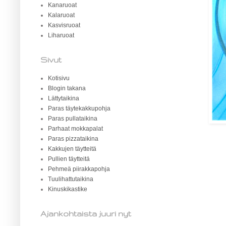
Kanaruoat
Kalaruoat
Kasvisruoat
Liharuoat
Sivut
Kotisivu
Blogin takana
Lättytaikina
Paras täytekakkupohja
Paras pullataikina
Parhaat mokkapalat
Paras pizzataikina
Kakkujen täytteitä
Pullien täytteitä
Pehmeä piirakkapohja
Tuulihattutaikina
Kinuskikastike
Ajankohtaista juuri nyt