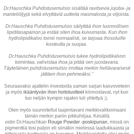
Dr.Hauschka Puhdistusemulsio sisältää ravitsevia jojoba- ja
manteliöljyjä sekä elvyttäviä uutteita masmalosta ja viljoista.
Dr.Hauschka Puhdistusemulsio säilyttää ihon luonnollisen
lipiditasapainon ja estää siten ihoa kuivumasta. Kun ihon
hydrolipidikalvo toimii normaalisti, se tarjoaa ihosoluille
kosteutta ja suojaa.
Dr.Hauschka Puhdistusemulsio tukee hydrolipidikalvon
toimintaa, vahvistaa ihoa ja pitää sen juostavana.
Täyteläinen puhdistusemulsio irrottaa meikin hellävaraisesti
jättäen ihon pehmeäksi."
Seuraavaksi ajattelin investoida saman sarjan kasvoveteen
ja myös
ikääntyvän ihon hoitotuotteet
kiinnostavat, nyt kun
tuo neljän kympin rajakin tuli ylitettyä ;).
Olen myös suunnitellut laajentavani meikkivalikoimaani
tämän merkin pariin pikkuhiljaa. Kesällä
ostin Dr.Hauschkan
Rouge Powder -poskipunan
, missä on
pigmenttiä tosi paljon eli siinäkin mielessä laadukkaasta ja
riittoisasta tuotteesta on kysymys. Meikkivoidetta olisi myös