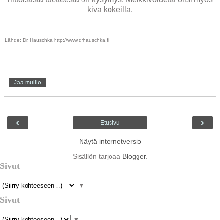
kiva kokeilla.
Lähde: Dr. Hauschka http://www.drhauschka.fi
Jaa muille
‹
›
Etusivu
Näytä internetversio
Sisällön tarjoaa
Blogger
.
Sivut
▼
Sivut
▼