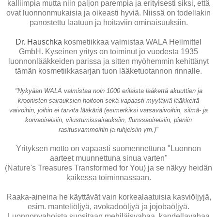
kalliimpia mutta niin paljon parempia ja erityisesti siksi, että
ovat luonnonmukaisia ja oikeasti hyviä. Niissä on todellakin
panostettu laatuun ja hoitaviin ominaisuuksiin.
Dr. Hauschka
kosmetiikkaa valmistaa WALA Heilmittel
GmbH. Kyseinen yritys on toiminut jo vuodesta 1935
luonnonlääkkeiden parissa ja sitten myöhemmin kehittänyt
tämän kosmetiikkasarjan tuon lääketuotannon rinnalle.
"Nykyään WALA valmistaa noin 1000 erilaista lääkettä akuuttien ja
kroonisten sairauksien hoitoon sekä vapaasti myytäviä lääkkeitä
vaivoihin, joihin ei tarvita lääkäriä (esimerkiksi vatsavaivoihin, silmä- ja
korvaoireisiin, vilustumissairauksiin, flunssaoireisiin, pieniin
rasitusvammoihin ja ruhjeisiin ym.)"
Yrityksen motto on vapaasti suomennettuna "Luonnon
aarteet muunnettuna sinua varten"
(Nature's Treasures Transformed for You) ja se näkyy heidän
kaikessa toiminnassaan.
Raaka-aineina he käyttävät vain korkealaatuisia kasviöljyjä,
esim. manteliöljyä, avokadoöljyä ja jojobaöljyä.
Luonnonvahoista suositaan mehiläisvahaa, kandellavahaa