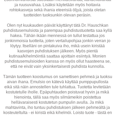
ja ruusuvahaa. Lisäksi käytetään myös hoitavia
rohtokasveja sekä ihania eteerisiä öljyä, joista oletan
tuotteiden tuoksunkin olevan peräsin.
Olen nyt kuukauden päivät käyttänyt tätä Dr. Hauschkan
puhdistusemulsiota ja parempaa puhdistustuotetta saa kyllä
hakea. Tähän ikään mennessä on tullut testattua jos
jonkinmoisia tuotteita, joten vertailupohjaa jonkin verran jo
löytyy. Itselläni on pintakuiva iho, mikä usein kiristää
kasvojen puhdistuksen jälkeen. Myös pientä
kutinaa/kihelmöintiä saattaa ajoittain esiintyä. Monien
puhdistusemulsioiden kanssa on myös ollut haasteena se,
että ne eivät vain yksinkertaisesti puhdista kunnolla.
Tämän tuotteen koostumus on samettisen pehmeä ja tuoksu
aivan ihana. Emulsio on kätevä käyttää pumppupullosta
eikä sitä näin annostellen tule tuhlattua. Tuotetta levitetään
kostutetulle iholle. Epäpuhtauden poistuvat hyvin ja mikä
hienointa, tällä saa myös silmämeikin poistettua
hellävaraisesti kostutetun pumpulin avulla. Ja mikä
mahtavinta, iho tuntuu puhdistuksen jälkeen pehmeältä ja
kosteuteltulta - ei kiristä eikä kihelmöi. Loisto tuote - tästä en