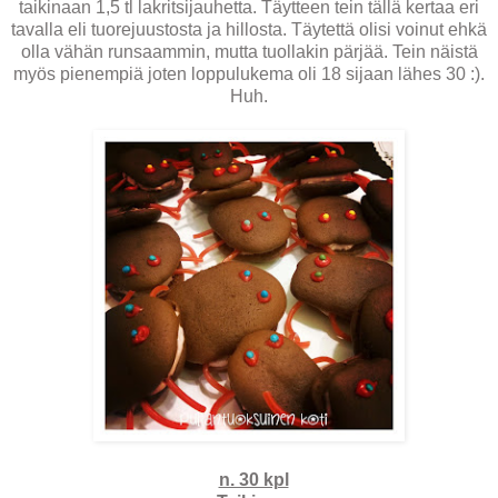
taikinaan 1,5 tl lakritsijauhetta. Täytteen tein tällä kertaa eri
tavalla eli tuorejuustosta ja hillosta. Täytettä olisi voinut ehkä
olla vähän runsaammin, mutta tuollakin pärjää. Tein näistä
myös pienempiä joten loppulukema oli 18 sijaan lähes 30 :).
Huh.
n. 30 kpl