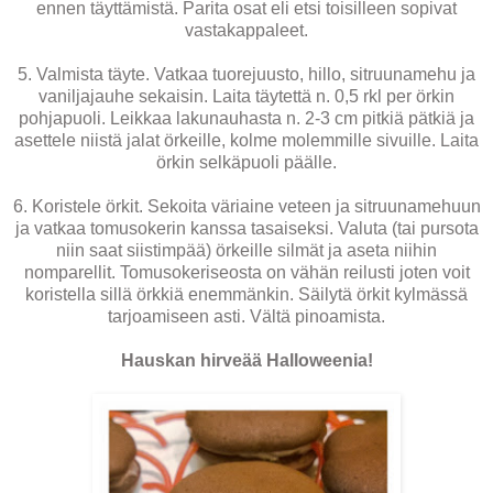
ennen täyttämistä. Parita osat eli etsi toisilleen sopivat
vastakappaleet.
5. Valmista täyte. Vatkaa tuorejuusto, hillo, sitruunamehu ja
vaniljajauhe sekaisin. Laita täytettä n. 0,5 rkl per örkin
pohjapuoli. Leikkaa lakunauhasta n. 2-3 cm pitkiä pätkiä ja
asettele niistä jalat örkeille, kolme molemmille sivuille. Laita
örkin selkäpuoli päälle.
6. Koristele örkit. Sekoita väriaine veteen ja sitruunamehuun
ja vatkaa tomusokerin kanssa tasaiseksi. Valuta (tai pursota
niin saat siistimpää) örkeille silmät ja aseta niihin
nomparellit. Tomusokeriseosta on vähän reilusti joten voit
koristella sillä örkkiä enemmänkin. Säilytä örkit kylmässä
tarjoamiseen asti. Vältä pinoamista.
Hauskan hirveää Halloweenia!