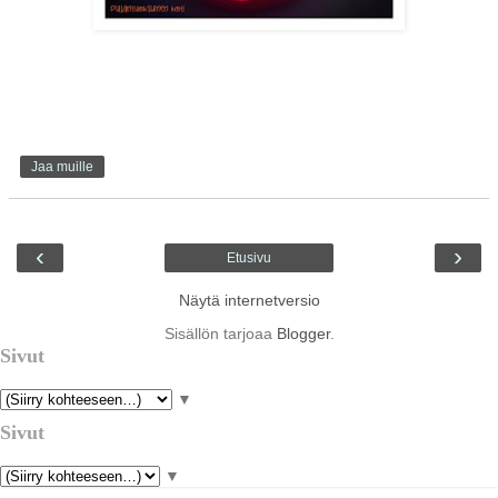
Jaa muille
‹
›
Etusivu
Näytä internetversio
Sisällön tarjoaa
Blogger
.
Sivut
▼
Sivut
▼