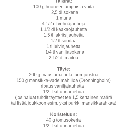
Taikina:
100 g huoneenlämpöistä voita
2,5 dl sokeria
1 muna
4 1/2 dl vehnäjauhoja
1 1/2 dl kaakaojauhetta
1,5 tl lakritsijauhetta
1/2 tl soodaa
1 tl leivinjauhetta
1/4 tl vaniljasokeria
2 1/2 dl maitoa
Täyte:
200 g maustamatonta tuorejuustoa
150 g mansikka-vadelmahilloa (Dronningholm)
ripaus vaniljajauhetta
1/2 tl sitruunamehua
(jos haluat tuhdit täytteet tee 1,5 kertainen määrä
tai lisää joukkoon esim. yksi purkki mansikkarahkaa)
Koristeluun:
40 g tomusokeria
1/2 tl sitruunamehua