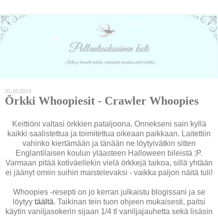
31.10.2014
Örkki Whoopiesit - Crawler Whoopies
Keittiöni valtasi örkkien pataljoona. Onnekseni sain kyllä
kaikki saalistettua ja toimitettua oikeaan paikkaan. Laitettiin
vahinko kiertämään ja tänään ne löytyivätkin sitten
Englantilaisen koulun yläasteen Halloween bileistä ;P.
Varmaan pitää kotiväellekin vielä örkkejä taikoa, sillä yhtään
ei jäänyt omiin suihin maistelevaksi - vaikka paljon näitä tuli!
Whoopies -resepti on jo kerran julkaistu blogissani ja se
löytyy
täältä
. Taikinan tein tuon ohjeen mukaisesti, paitsi
käytin vaniljasokerin sijaan 1/4 tl vaniljajauhetta sekä lisäsin