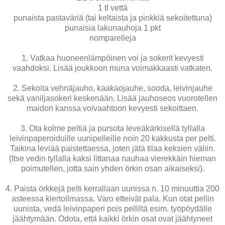
1 tl vettä
punaista pastaväriä (tai keltaista ja pinkkiä sekoitettuna)
punaisia lakunauhoja 1 pkt
nomparelleja
1. Vatkaa huoneenlämpöinen voi ja sokerit kevyesti
vaahdoksi. Lisää joukkoon muna voimakkaasti vatkaten.
2. Sekoita vehnäjauho, kaakaojauhe, sooda, leivinjauhe
sekä vaniljasokeri keskenään. Lisää jauhoseos vuorotellen
maidon kanssa voivaahtoon kevyesti sekoittaen.
3. Ota kolme peltiä ja pursota leveäkärkisellä tyllalla
leivinpaperoiduille uunipelleille noin 20 kakkusta per pelti.
Taikina leviää paistettaessa, joten jätä tilaa keksien väliin.
(Itse vedin tyllalla kaksi littanaa nauhaa vierekkäin hieman
poimutellen, jotta sain yhden örkin osan aikaiseksi).
4. Paista örkkejä pelti kerrallaan uunissa n. 10 minuuttia 200
asteessa kiertoilmassa. Varo etteivät pala. Kun otat pellin
uunista, vedä leivinpaperi pois pelliltä esim. työpöydälle
jäähtymään. Odota, että kaikki örkin osat ovat jäähtyneet