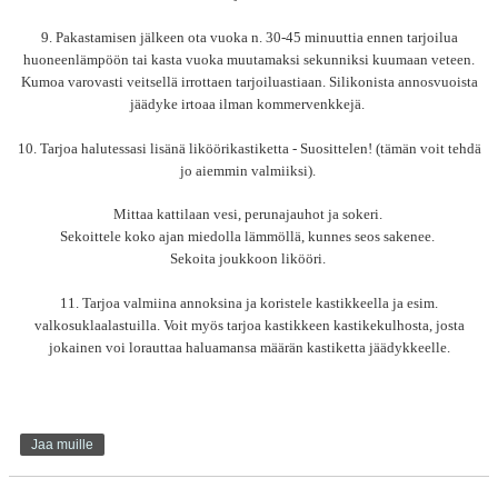
9. Pakastamisen jälkeen ota vuoka n. 30-45 minuuttia ennen tarjoilua
huoneenlämpöön tai kasta vuoka muutamaksi sekunniksi kuumaan veteen.
Kumoa varovasti veitsellä irrottaen tarjoiluastiaan. Silikonista annosvuoista
jäädyke irtoaa ilman kommervenkkejä.
10. Tarjoa halutessasi lisänä liköörikastiketta - Suosittelen! (tämän voit tehdä
jo aiemmin valmiiksi).
Mittaa kattilaan vesi, perunajauhot ja sokeri.
Sekoittele koko ajan miedolla lämmöllä, kunnes seos sakenee.
Sekoita joukkoon likööri.
11. Tarjoa valmiina annoksina ja koristele kastikkeella ja esim.
valkosuklaalastuilla. Voit myös tarjoa kastikkeen kastikekulhosta, josta
jokainen voi lorauttaa haluamansa määrän kastiketta jäädykkeelle.
Jaa muille