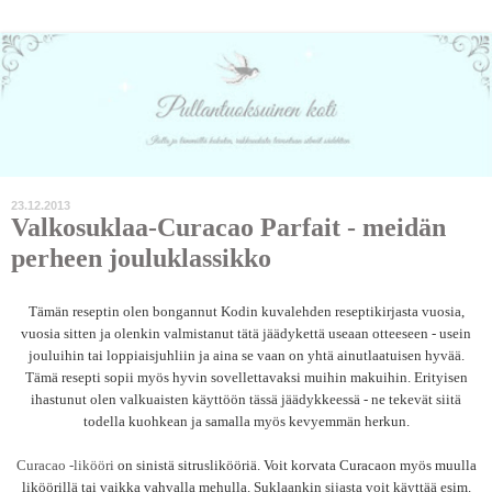
23.12.2013
Valkosuklaa-Curacao Parfait - meidän
perheen jouluklassikko
Tämän reseptin olen bongannut Kodin kuvalehden reseptikirjasta vuosia,
vuosia sitten ja olenkin valmistanut tätä jäädykettä useaan otteeseen - usein
jouluihin tai loppiaisjuhliin ja aina se vaan on yhtä ainutlaatuisen hyvää.
Tämä resepti sopii myös hyvin sovellettavaksi muihin makuihin. Erityisen
ihastunut olen valkuaisten käyttöön tässä jäädykkeessä - ne tekevät siitä
todella kuohkean ja samalla myös kevyemmän herkun.
Curacao -likööri
on sinistä sitruslikööriä. Voit korvata Curacaon myös muulla
liköörillä tai vaikka vahvalla mehulla. Suklaankin sijasta voit käyttää esim.