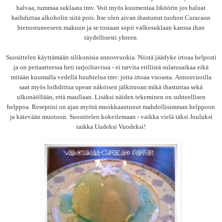
halvaa, tummaa suklaata tmv. Voit myös kuumentaa liköörin jos haluat
haihduttaa alkoholin siitä pois. Itse olen aivan ihastunut tuohon Curacaon
hienostuneeseen makuun ja se tosiaan sopii valkosuklaan kanssa ihan
täydellisesti yhteen.
Suosittelen käyttämään silikonisia annosvuokia. Niistä jäädyke irtoaa helposti
ja on periaatteessa heti tarjoiltavissa - ei tarvita erillistä sulatusaikaa eikä
mitään kuumalla vedellä huuhtelua tmv. jotta irtoaa vuoasta.
Annosvuoilla
saat myös loihdittua upean näköisen jälkiruoan mikä ihastuttaa sekä
ulkonäöllään, että maullaan. Lisäksi näiden tekeminen on suhteellisen
helppoa. Reseptini on ajan myötä muokkaantunut mahdollisimman helppoon
ja kätevään muotoon. Suosittelen kokeilemaan - vaikka vielä täksi Jouluksi
taikka Uudeksi Vuodeksi!