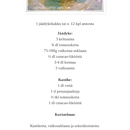
1 jäädykekakku tai n. 12 kpl annosta
Jäädyke:
3 keltuaista
¾ dl tomusokeria
75-100g valkoista suklaata
½ dl curacao-likööriä
3-4 dl kermaa
3 valkuaista
Kastike:
1 dl vettä
1 tl perunajauhoja
½ rkl tomusokeria
1 dl curacao-likööriä
Koristeluun:
Kastiketta, valkosuklaata ja sokerikoristeita.