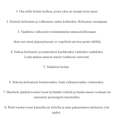
1. Ota esille kolme kulhoa, joista yksi on isompi kuin muut.
2. Erottele keltuaiset ja valkuaiset omiin kulhoihin. Keltuaiset isoimpaan.
3.
Vaahdota valkuaiset ensimmäisenä omassa kulhossaan.
(kun teet tässä järjestyksessä, ei vispilöitä tarvitse pestä välillä)
4. Vatkaa keltuaiset ja tomusokeri kuohkeaksi vaaleaksi vaahdoksi.
Lisää makua antavat aineet vaahtoon varovasti.
5. Vaahdota kerma.
6. Sekoita keltuaisiin kermavaahto, lisää valkuaisvaahto viimeiseksi.
7. Huuhtele jäädykevuoka/vuoat kylmällä vedellä ja kaada massa vuokaan tai
annostele pienempiin muotteihin.
8. Peitä vuoka/vuoat kannella tai foliolla ja laita pakastimeen mieluiten yön
ajaksi.