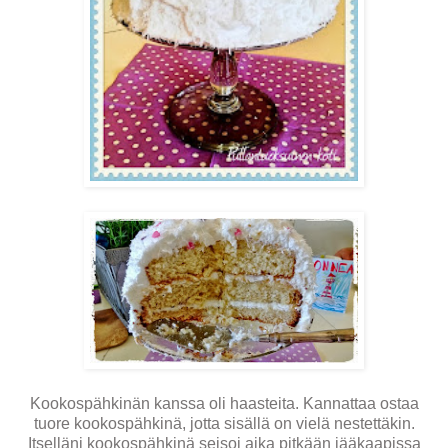
Kookospähkinän kanssa oli haasteita. Kannattaa ostaa
tuore kookospähkinä, jotta sisällä on vielä nestettäkin.
Itselläni kookospähkinä seisoi aika pitkään jääkaapissa