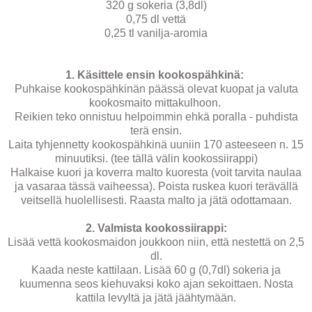
320 g sokeria (3,8dl)
0,75 dl vettä
0,25 tl vanilja-aromia
1. Käsittele ensin kookospähkinä:
Puhkaise kookospähkinän päässä olevat kuopat ja valuta
kookosmaito mittakulhoon.
Reikien teko onnistuu helpoimmin ehkä poralla - puhdista
terä ensin.
Laita tyhjennetty kookospähkinä uuniin 170 asteeseen n. 15
minuutiksi. (tee tällä välin kookossiirappi)
Halkaise kuori ja koverra malto kuoresta (voit tarvita naulaa
ja vasaraa tässä vaiheessa). Poista ruskea kuori terävällä
veitsellä huolellisesti. Raasta malto ja jätä odottamaan.
2. Valmista kookossiirappi:
Lisää vettä kookosmaidon joukkoon niin, että nestettä on 2,5
dl.
Kaada neste kattilaan. Lisää 60 g (0,7dl) sokeria ja
kuumenna seos kiehuvaksi koko ajan sekoittaen. Nosta
kattila levyltä ja jätä jäähtymään.