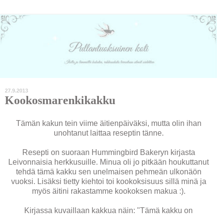
27.9.2013
Kookosmarenkikakku
Tämän kakun tein viime äitienpäiväksi, mutta olin ihan
unohtanut laittaa reseptin tänne.
Resepti on suoraan Hummingbird Bakeryn kirjasta
Leivonnaisia herkkusuille. Minua oli jo pitkään houkuttanut
tehdä tämä kakku sen unelmaisen pehmeän ulkonäön
vuoksi. Lisäksi tietty kiehtoi toi kookoksisuus sillä minä ja
myös äitini rakastamme kookoksen makua :).
Kirjassa kuvaillaan kakkua näin: "Tämä kakku on