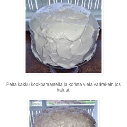
Peitä kakku kookosraastella ja korista vielä värirakein jos
haluat.