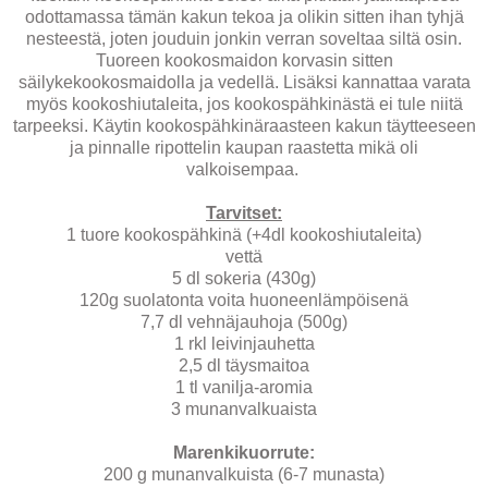
odottamassa tämän kakun tekoa ja olikin sitten ihan tyhjä
nesteestä, joten jouduin jonkin verran soveltaa siltä osin.
Tuoreen kookosmaidon korvasin sitten
säilykekookosmaidolla ja vedellä. Lisäksi kannattaa varata
myös kookoshiutaleita, jos kookospähkinästä ei tule niitä
tarpeeksi. Käytin kookospähkinäraasteen kakun täytteeseen
ja pinnalle ripottelin kaupan raastetta mikä oli
valkoisempaa.
Tarvitset:
1 tuore kookospähkinä (+4dl kookoshiutaleita)
vettä
5 dl sokeria (430g)
120g suolatonta voita huoneenlämpöisenä
7,7 dl vehnäjauhoja (500g)
1 rkl leivinjauhetta
2,5 dl täysmaitoa
1 tl vanilja-aromia
3 munanvalkuaista
Marenkikuorrute:
200 g munanvalkuista (6-7 munasta)