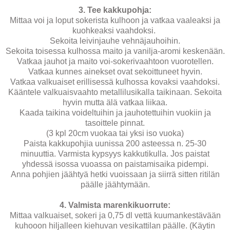
3. Tee kakkupohja:
Mittaa voi ja loput sokerista kulhoon ja vatkaa vaaleaksi ja
kuohkeaksi vaahdoksi.
Sekoita leivinjauhe vehnäjauhoihin.
Sekoita toisessa kulhossa maito ja vanilja-aromi keskenään.
Vatkaa jauhot ja maito voi-sokerivaahtoon vuorotellen.
Vatkaa kunnes ainekset ovat sekoittuneet hyvin.
Vatkaa valkuaiset erillisessä kulhossa kovaksi vaahdoksi.
Kääntele valkuaisvaahto metallilusikalla taikinaan. Sekoita
hyvin mutta älä vatkaa liikaa.
Kaada taikina voideltuihin ja jauhotettuihin vuokiin ja
tasoittele pinnat.
(3 kpl 20cm vuokaa tai yksi iso vuoka)
Paista kakkupohjia uunissa 200 asteessa n. 25-30
minuuttia. Varmista kypsyys kakkutikulla. Jos paistat
yhdessä isossa vuoassa on paistamisaika pidempi.
Anna pohjien jäähtyä hetki vuoissaan ja siirrä sitten ritilän
päälle jäähtymään.
4. Valmista marenkikuorrute:
Mittaa valkuaiset, sokeri ja 0,75 dl vettä kuumankestävään
kuhooon hiljalleen kiehuvan vesikattilan päälle. (Käytin