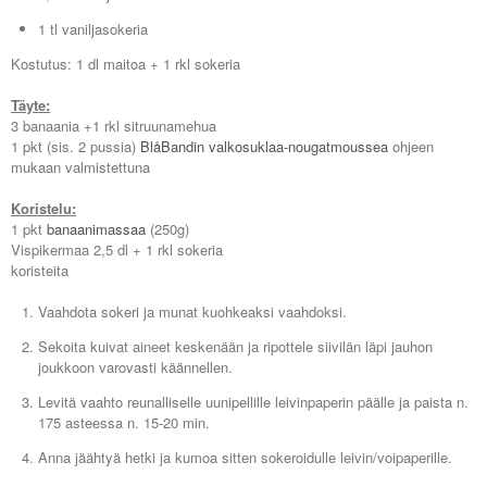
1 tl vaniljasokeria
Kostutus: 1 dl maitoa + 1 rkl sokeria
Täyte:
3 banaania +1 rkl sitruunamehua
1 pkt (sis. 2 pussia)
BlåBandin valkosuklaa-nougatmoussea
ohjeen
mukaan valmistettuna
Koristelu:
1 pkt
banaanimassaa
(250g)
Vispikermaa 2,5 dl + 1 rkl sokeria
koristeita
Vaahdota sokeri ja munat kuohkeaksi vaahdoksi.
Sekoita kuivat aineet keskenään ja ripottele siivilän läpi jauhon
joukkoon varovasti käännellen.
Levitä vaahto reunalliselle uunipellille leivinpaperin päälle ja paista n.
175 asteessa n. 15-20 min.
Anna jäähtyä hetki ja kumoa sitten sokeroidulle leivin/voipaperille.