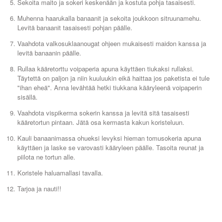
Sekoita maito ja sokeri keskenään ja kostuta pohja tasaisesti.
Muhenna haarukalla banaanit ja sekoita joukkoon sitruunamehu.
Levitä banaanit tasaisesti pohjan päälle.
Vaahdota valkosuklaanougat ohjeen mukaisesti maidon kanssa ja
levitä banaanin päälle.
Rullaa kääretorttu voipaperia apuna käyttäen tiukaksi rullaksi.
Täytettä on paljon ja niin kuuluukin eikä haittaa jos paketista ei tule
"ihan eheä". Anna levähtää hetki tiukkana kääryleenä voipaperin
sisällä.
Vaahdota vispikerma sokerin kanssa ja levitä sitä tasaisesti
kääretortun pintaan. Jätä osa kermasta kakun koristeluun.
Kauli banaanimassa ohueksi levyksi hieman tomusokeria apuna
käyttäen ja laske se varovasti kääryleen päälle. Tasoita reunat ja
piilota ne tortun alle.
Koristele haluamallasi tavalla.
Tarjoa ja nauti!!