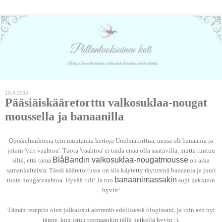
16.4.2014
Pääsiäiskääretorttu valkosuklaa-nougat
moussella ja banaanilla
Opiskeluaikoina tein muutamia kertoja Unelmatorttua, missä oli banaania ja
jotain 'viri-vaahtoa'. Tuota 'vaahtoa' ei taida enää olla saatavilla, mutta tuntuu
BlåBandin valkosuklaa-nougatmousse
siltä, että tämä
on aika
samankaltaista. Tässä kääretortussa on siis käytetty täytteenä banaania ja juuri
banaanimassakin
tuota nougatvaahtoa. Hyvää tuli! Ja tuo
sopi kakkuun
hyvin!
Tämän reseptin olen julkaissut aiemmin edellisessä blogissani, ja toin sen nyt
tänne, kun istuu teemaankin tällä hetkellä hyvin :).