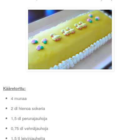
Kääretorttu:
4 munaa
2 dl hienoa sokeria
1,5 dl perunajauhoja
0,75 dl vehnäjauhoja
1,5 tl leivinjauhetta