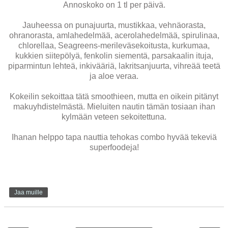
Annoskoko on 1 tl per päivä.
Jauheessa on punajuurta, mustikkaa, vehnäorasta,
ohranorasta, amlahedelmää, acerolahedelmää, spirulinaa,
chlorellaa, Seagreens-merileväsekoitusta, kurkumaa,
kukkien siitepölyä, fenkolin siementä, parsakaalin ituja,
piparmintun lehteä, inkivääriä, lakritsanjuurta, vihreää teetä
ja aloe veraa.
Kokeilin sekoittaa tätä smoothieen, mutta en oikein pitänyt
makuyhdistelmästä. Mieluiten nautin tämän tosiaan ihan
kylmään veteen sekoitettuna.
Ihanan helppo tapa nauttia tehokas combo hyvää tekeviä
superfoodeja!
Jaa muille