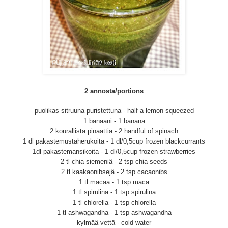
2 annosta/portions
puolikas sitruuna puristettuna - half a lemon squeezed
1 banaani - 1 banana
2 kourallista pinaattia - 2 handful of spinach
1 dl pakastemustaherukoita - 1 dl/0,5cup frozen blackcurrants
1dl pakastemansikoita - 1 dl/0,5cup frozen strawberries
2 tl chia siemeniä - 2 tsp chia seeds
2 tl kaakaonibsejä - 2 tsp cacaonibs
1 tl macaa - 1 tsp maca
1 tl spirulina - 1 tsp spirulina
1 tl chlorella - 1 tsp chlorella
1 tl ashwagandha - 1 tsp ashwagandha
kylmää vettä - cold water