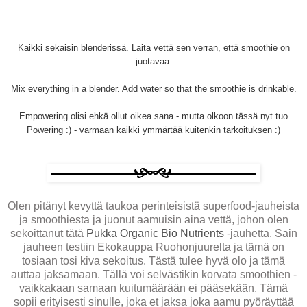
Kaikki sekaisin blenderissä. Laita vettä sen verran, että smoothie on
juotavaa.
Mix everything in a blender. Add water so that the smoothie is drinkable.
Empowering olisi ehkä ollut oikea sana - mutta olkoon tässä nyt tuo
Powering :) - varmaan kaikki ymmärtää kuitenkin tarkoituksen :)
Olen pitänyt kevyttä taukoa perinteisistä superfood-jauheista
ja smoothiesta ja juonut aamuisin aina vettä, johon olen
sekoittanut tätä
Pukka Organic Bio Nutrients
-jauhetta. Sain
jauheen testiin Ekokauppa Ruohonjuurelta ja tämä on
tosiaan tosi kiva sekoitus. Tästä tulee hyvä olo ja tämä
auttaa jaksamaan. Tällä voi selvästikin korvata smoothien -
vaikkakaan samaan kuitumäärään ei pääsekään. Tämä
sopii erityisesti sinulle, joka et jaksa joka aamu pyöräyttää