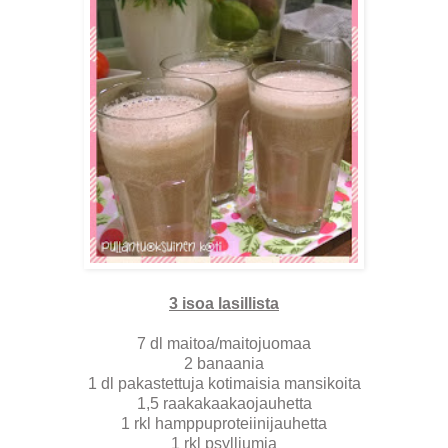
3 isoa lasillista
7 dl maitoa/maitojuomaa
2 banaania
1 dl pakastettuja kotimaisia mansikoita
1,5 raakakaakaojauhetta
1 rkl hamppuproteiinijauhetta
1 rkl psylliumia