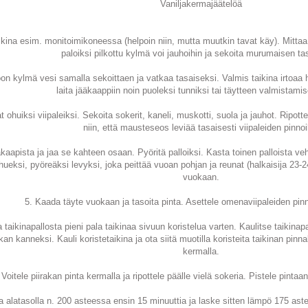
Vaniljakermajäätelöä
ikina esim. monitoimikoneessa (helpoin niin, mutta muutkin tavat käy). Mittaa 
paloiksi pilkottu kylmä voi jauhoihin ja sekoita murumaisen ta
oon kylmä vesi samalla sekoittaen ja vatkaa tasaiseksi. Valmis taikina irtoaa
laita jääkaappiin noin puoleksi tunniksi tai täytteen valmistamis
t ohuiksi viipaleiksi. Sekoita sokerit, kaneli, muskotti, suola ja jauhot. Ripot
niin, että mausteseos leviää tasaisesti viipaleiden pinnoil
äkaapista ja jaa se kahteen osaan. Pyöritä palloiksi. Kasta toinen palloista ve
hueksi, pyöreäksi levyksi, joka peittää vuoan pohjan ja reunat (halkaisija 23-2
vuokaan.
5. Kaada täyte vuokaan ja tasoita pinta. Asettele omenaviipaleiden pinn
a taikinapallosta pieni pala taikinaa sivuun koristelua varten. Kaulitse taikinap
kan kanneksi. Kauli koristetaikina ja ota siitä muotilla koristeita taikinan pinnal
kermalla.
 Voitele piirakan pinta kermalla ja ripottele päälle vielä sokeria. Pistele pint
a alatasolla n. 200 asteessa ensin 15 minuuttia ja laske sitten lämpö 175 ast