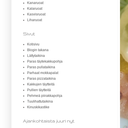
Kanaruoat
Kalaruoat
Kasvisruoat
Liharuoat
Sivut
Kotisivu
Blogin takana
Lättytaikina
Paras täytekakkupohja
Paras pullataikina
Parhaat mokkapalat
Paras pizzataikina
Kakkujen täytteitä
Pullien täytteitä
Pehmeä piirakkapohja
Tuulihattutaikina
Kinuskikastike
Ajankohtaista juuri nyt