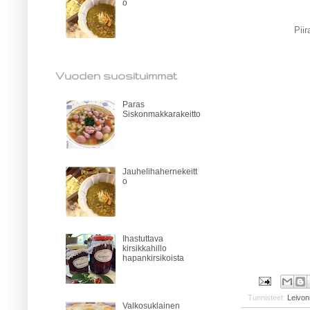
o
Pii
Vuoden suosituimmat
Paras
Siskonmakkarakeitto
Jauhelihahernekeitt
o
Ihastuttava
kirsikkahillo
hapankirsikoista
Tunnisteet:
Leivon
Valkosuklainen