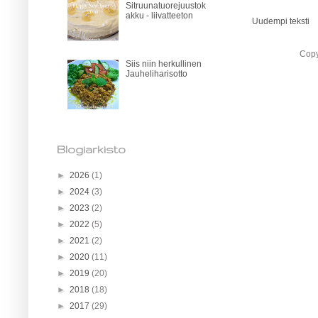
Sitruunatuorejuustok
akku - liivatteeton
Uudempi teksti
Copy
Siis niin herkullinen
Jauheliharisotto
Blogiarkisto
►
2026
(1)
►
2024
(3)
►
2023
(2)
►
2022
(5)
►
2021
(2)
►
2020
(11)
►
2019
(20)
►
2018
(18)
►
2017
(29)