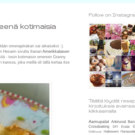
Follow on Instagr
eenä kotimaisia
ään omenapiirakan sai aikaiseksi :).
in Hesarin sivulta ihanan
Amerikkalaisen
 sitä - tosin kotimaisin omenoin Granny
kanssa, joka meillä oli tällä kertaa itse
Täältä löydät resep
kirjoituksia avains
klikkaamalla
Aamupalat
Arkiruoat
Ban
Crossbaking
G
DIY
Eväät
Halloween
Hampurila
Grilliruoat