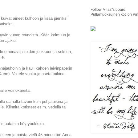
Follow Miias''s board
Pullantuoksuinen koti on Pin
kuivat aineet kulhoon ja lisää pieniksi
saiseksi.
 hyvin vuoan reunoista. Kääri kelmuun ja
en ajaksi.
tele omenaviipaleiden joukkoon ja sekoita,
le.
hnäjauhoihin ja kauli kahden leivinpaperin
4 cm). Voitele vuoka ja aseta taikina
alle voinokareita.
allo samalla tavoin kuin pohjataikina ja
le. Kiinnitä koristeet esim. vedellä tai
aan muutamia höyryaukkoja.
eeseen ja paista vielä 45 minuuttia. Anna