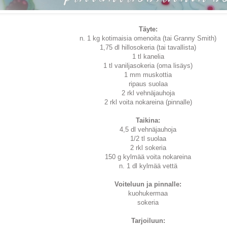
Täyte:
n. 1 kg kotimaisia omenoita (tai Granny Smith)
1,75 dl hillosokeria (tai tavallista)
1 tl kanelia
1 tl vaniljasokeria (oma lisäys)
1 mm muskottia
ripaus suolaa
2 rkl vehnäjauhoja
2 rkl voita nokareina (pinnalle)
Taikina:
4,5 dl vehnäjauhoja
1/2 tl suolaa
2 rkl sokeria
150 g kylmää voita nokareina
n. 1 dl kylmää vettä
Voiteluun ja pinnalle:
kuohukermaa
sokeria
Tarjoiluun: