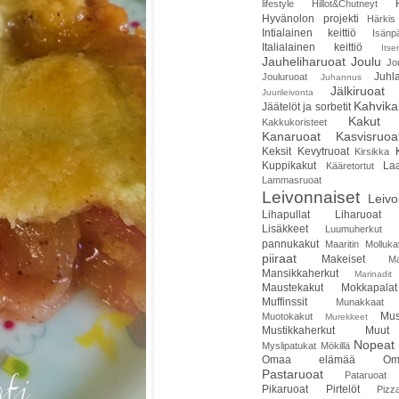
lifestyle
Hillot&Chutneyt
Hyvänolon projekti
Härkis
Intialainen keittiö
Isänp
Italialainen keittiö
Itse
Jauheliharuoat
Joulu
Jo
Juhla
Jouluruoat
Juhannus
Jälkiruoat
Juurileivonta
Kahvika
Jäätelöt ja sorbetit
Kakut
Kakkukoristeet
Kanaruoat
Kasvisruoa
Keksit
Kevytruoat
Kirsikka
Kuppikakut
Laa
Kääretortut
Lammasruoat
Leivonnaiset
Leivo
Lihapullat
Liharuoat
Lisäkkeet
Luumuherkut
pannukakut
Maaritin Molluka
piiraat
Makeiset
Ma
Mansikkaherkut
Marinadit
Maustekakut
Mokkapalat
Muffinssit
Munakkaat
Mus
Muotokakut
Murekkeet
Mustikkaherkut
Muut
Nopeat 
Myslipatukat
Mökillä
Omaa elämää
Om
Pastaruoat
Pataruoat
Pikaruoat
Pirtelöt
Pizz