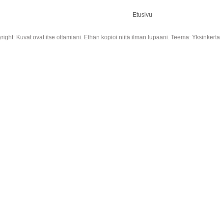
Etusivu
right: Kuvat ovat itse ottamiani. Ethän kopioi niitä ilman lupaani. Teema: Yksinkert