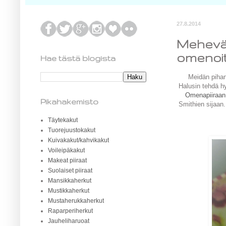
27.8.2014
Mehevä 
omenoi
Hae tästä blogista
Meidän pihan
Halusin tehdä hy
Omenapiiraan
Pikahakemisto
Smithien sijaan.
Täytekakut
Tuorejuustokakut
Kuivakakut/kahvikakut
Voileipäkakut
Makeat piiraat
Suolaiset piiraat
Mansikkaherkut
Mustikkaherkut
Mustaherukkaherkut
Raparperiherkut
Jauheliharuoat