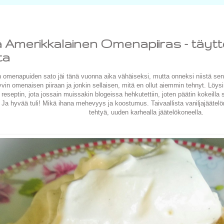
Amerikkalainen Omenapiiras - täytt
ta
 omenapuiden sato jäi tänä vuonna aika vähäiseksi, mutta onneksi niistä sent
vin omenaisen piiraan ja jonkin sellaisen, mitä en ollut aiemmin tehnyt. Löys
reseptin, jota jossain muissakin blogeissa hehkutettiin, joten päätin kokeilla
 Ja hyvää tuli! Mikä ihana mehevyys ja koostumus. Taivaallista vaniljajäätelön 
tehtyä, uuden karhealla jäätelökoneella.