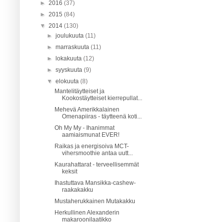
►
2016
(37)
►
2015
(84)
▼
2014
(130)
►
joulukuuta
(11)
►
marraskuuta
(11)
►
lokakuuta
(12)
►
syyskuuta
(9)
▼
elokuuta
(8)
Mantelitäytteiset ja
Kookostäytteiset kierrepullat...
Mehevä Amerikkalainen
Omenapiiras - täytteenä koti...
Oh My My - Ihanimmat
aamiaismunat EVER!
Raikas ja energisoiva MCT-
vihersmoothie antaa uutt...
Kaurahattarat - terveellisemmät
keksit
Ihastuttava Mansikka-cashew-
raakakakku
Mustaherukkainen Mutakakku
Herkullinen Alexanderin
makaroonilaatikko