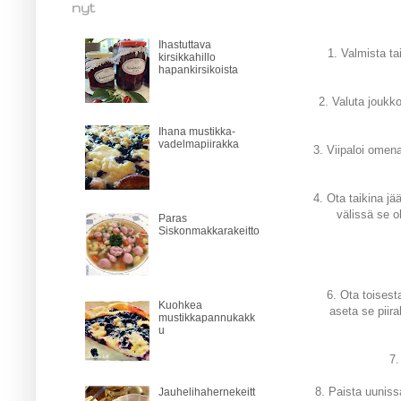
nyt
Ihastuttava
1. Valmista ta
kirsikkahillo
hapankirsikoista
2. Valuta joukk
Ihana mustikka-
vadelmapiirakka
3. Viipaloi omena
4. Ota taikina jä
välissä se o
Paras
Siskonmakkarakeitto
6. Ota toisest
Kuohkea
aseta se piira
mustikkapannukakk
u
7.
8. Paista uuniss
Jauhelihahernekeitt