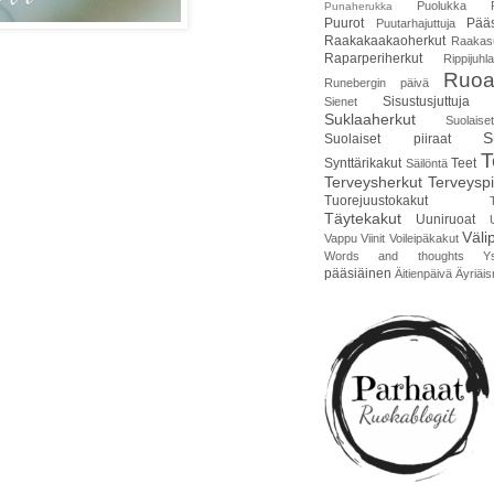
Puolukka
Punaherukka
Puurot
Pääs
Puutarhajuttuja
Raakakaakaoherkut
Raakas
Raparperiherkut
Rippijuhla
Ruoa
Runebergin päivä
Sisustusjuttuja
Sienet
Suklaaherkut
Suolais
S
Suolaiset piiraat
T
Synttärikakut
Teet
Säilöntä
Terveysherkut
Terveyspi
Tuorejuustokakut
Täytekakut
Uuniruoat
Väli
Vappu
Viinit
Voileipäkakut
Words and thoughts
Y
pääsiäinen
Äitienpäivä
Äyriäis