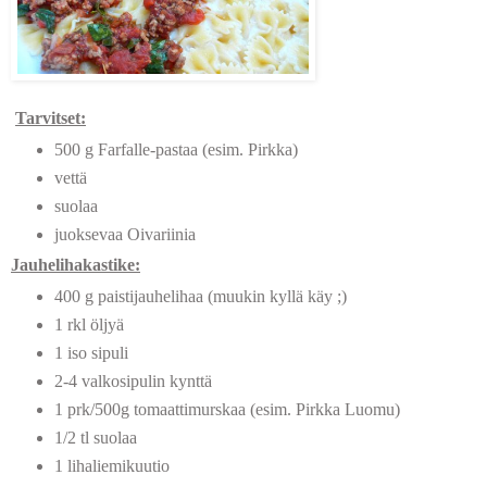
Tarvitset:
500 g Farfalle-pastaa (esim. Pirkka)
vettä
suolaa
juoksevaa Oivariinia
Jauhelihakastike:
400 g paistijauhelihaa (muukin kyllä käy ;)
1 rkl öljyä
1 iso sipuli
2-4 valkosipulin kynttä
1 prk/500g tomaattimurskaa (esim. Pirkka Luomu)
1/2 tl suolaa
1 lihaliemikuutio