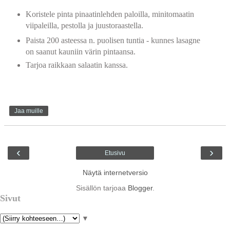
Koristele pinta pinaatinlehden paloilla, minitomaatin
viipaleilla, pestolla ja juustoraastella.
Paista 200 asteessa n. puolisen tuntia - kunnes lasagne
on saanut kauniin värin pintaansa.
Tarjoa raikkaan salaatin kanssa.
Jaa muille
‹
›
Etusivu
Näytä internetversio
Sisällön tarjoaa
Blogger
.
Sivut
▼