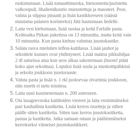
ruskistumaan. Lisää tomaattimurska, hienonnettu/puristettu
valkosipuli, lihaliemikuutio murustettuja ja mausteet. Pese,
valuta ja silppua pinaatti ja lisää kastikkeeseen (säästä
muutama palanen koristeeksi) Jätä hautumaan liedelle.
Laita vesi kiehumaan, lisää suolaa ja keitä Farfalle pasta.
Keittoaika Pirkan paketissa on 13 minuuttia, mutta keitä vain
10 minuuttia. Kun pasta kiehuu valmista juustokastike.
Sulata rasva mieluiten teflon-kattilassa. Lisää jauhot ja
sekoittele kunnes ovat yhdistyneet. Lisää maitoa pikkuhiljaa
2 dl satseissa aina kun seos alkaa sakenemaan (huom! pitää
koko ajan sekoittaa). Lopuksi lisää suola ja muskottipähkinä
ja sekoita joukkoon juustoraaste.
Valuta pasta ja lisää n. 1 rkl juoksevaa oivariinia joukkoon,
niin rusetit ei tartu toisiinsa.
Laita uuni kuumenemaan n. 200 asteeseen.
Ota lasagnevuoka kattiloiden viereen ja laita ensimmäiseksi
pari kauhallista kastiketta. Lisää kerros rusetteja ja siihen
päälle sitten kastiketta. Sitten taas kerros juustokastiketta,
pastaa ja kastiketta. Jatka samaan rataan ja päälimmäiseksi
kerrokseksi viimeiset juustokastikkeet.