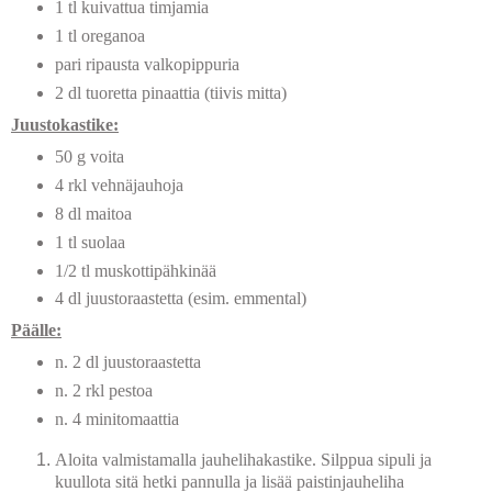
1 tl kuivattua timjamia
1 tl oreganoa
pari ripausta valkopippuria
2 dl tuoretta pinaattia (tiivis mitta)
Juustokastike:
50 g voita
4 rkl vehnäjauhoja
8 dl maitoa
1 tl suolaa
1/2 tl muskottipähkinää
4 dl juustoraastetta (esim. emmental)
Päälle:
n. 2 dl juustoraastetta
n. 2 rkl pestoa
n. 4 minitomaattia
Aloita valmistamalla jauhelihakastike. Silppua sipuli ja
kuullota sitä hetki pannulla ja lisää paistinjauheliha