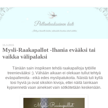
15.3.2015
Mysli-Raakapallot -Ihania evääksi tai
vaikka välipalaksi
Tänään sain inspiksen tehdä raakapalloja tytöille
treenievääksi :). Vähään aikaan ei olekaan tullut tehtyä
eväspalleroita - eikä edes myslipatukoita. Näistä tuli kyllä
tosi hyviä ja ovat siksikin kivoja, ettei näitä lainkaan
kypsennetä vaan ainekset vain sötkötetään keskenään.