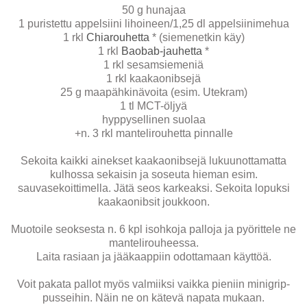
50 g hunajaa
1 puristettu appelsiini lihoineen/1,25 dl appelsiinimehua
1 rkl
Chiarouhetta
* (siemenetkin käy)
1 rkl
Baobab-jauhetta
*
1 rkl sesamsiemeniä
1 rkl kaakaonibsejä
25 g maapähkinävoita (esim. Utekram)
1 tl MCT-öljyä
hyppysellinen suolaa
+n. 3 rkl mantelirouhetta pinnalle
Sekoita kaikki ainekset kaakaonibsejä lukuunottamatta
kulhossa sekaisin ja soseuta hieman esim.
sauvasekoittimella. Jätä seos karkeaksi. Sekoita lopuksi
kaakaonibsit joukkoon.
Muotoile seoksesta n. 6 kpl isohkoja palloja ja pyörittele ne
mantelirouheessa.
Laita rasiaan ja jääkaappiin odottamaan käyttöä.
Voit pakata pallot myös valmiiksi vaikka pieniin minigrip-
pusseihin. Näin ne on kätevä napata mukaan.