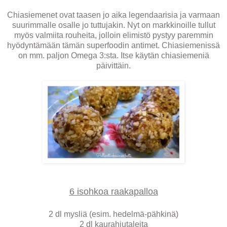
Chiasiemenet ovat taasen jo aika legendaarisia ja varmaan
suurimmalle osalle jo tuttujakin. Nyt on markkinoille tullut
myös valmiita rouheita, jolloin elimistö pystyy paremmin
hyödyntämään tämän superfoodin antimet. Chiasiemenissä
on mm. paljon Omega 3:sta. Itse käytän chiasiemeniä
päivittäin.
6 isohkoa raakapalloa
2 dl mysliä (esim. hedelmä-pähkinä)
2 dl kaurahiutaleita