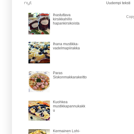
nyt
Uudempi teksti
Ihastuttava
Copy
kirsikkahillo
hapankirsikoista
Ihana mustikka-
vadelmapiirakka
Paras
Siskonmakkarakeitto
Kuohkea
mustikkapannukakk
u
Kermainen Lohi-