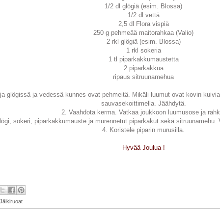
1/2 dl glögiä (esim. Blossa)
1/2 dl vettä
2,5 dl Flora vispiä
250 g pehmeää maitorahkaa (Valio)
2 rkl glögiä (esim. Blossa)
1 rkl sokeria
1 tl piparkakkumaustetta
2 piparkakkua
ripaus sitruunamehua
ja glögissä ja vedessä kunnes ovat pehmeitä. Mikäli luumut ovat kovin kuivia
sauvasekoittimella. Jäähdytä.
2. Vaahdota kerma. Vatkaa joukkoon luumusose ja rahk
glögi, sokeri, piparkakkumauste ja murennetut piparkakut sekä sitruunamehu. 
4. Koristele piparin murusilla.
Hyvää Joulua !
Jälkiruoat