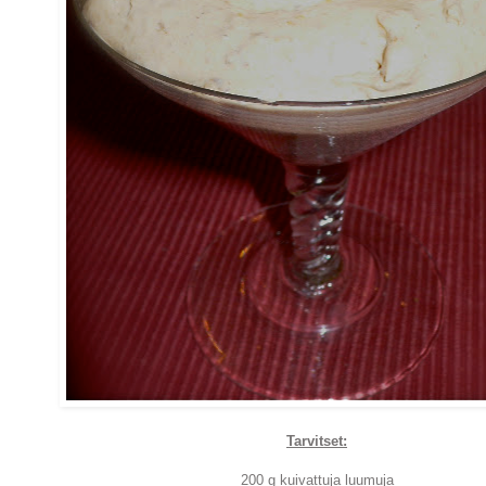
Tarvitset:
200 g kuivattuja luumuja