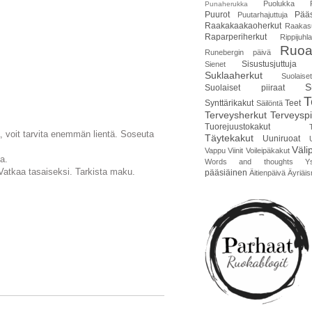
Puolukka
Punaherukka
Puurot
Pääs
Puutarhajuttuja
Raakakaakaoherkut
Raakas
Raparperiherkut
Rippijuhla
Ruoa
Runebergin päivä
Sisustusjuttuja
Sienet
Suklaaherkut
Suolais
S
Suolaiset piiraat
T
Synttärikakut
Teet
Säilöntä
Terveysherkut
Terveyspi
Tuorejuustokakut
, voit tarvita enemmän lientä. Soseuta
Täytekakut
Uuniruoat
Väli
Vappu
Viinit
Voileipäkakut
a.
Words and thoughts
Y
Vatkaa tasaiseksi. Tarkista maku.
pääsiäinen
Äitienpäivä
Äyriäis