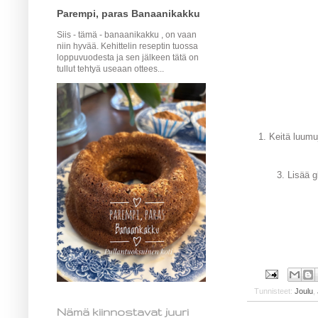
Parempi, paras Banaanikakku
Siis - tämä - banaanikakku , on vaan
niin hyvää. Kehittelin reseptin tuossa
loppuvuodesta ja sen jälkeen tätä on
tullut tehtyä useaan ottees...
1. Keitä luumu
3. Lisää 
Tunnisteet:
Joulu
,
Nämä kiinnostavat juuri