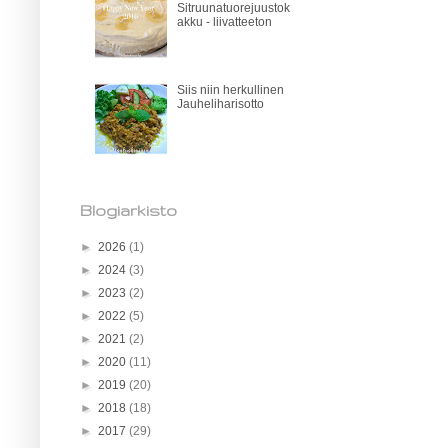
Sitruunatuorejuustok
akku - liivatteeton
Siis niin herkullinen
Jauheliharisotto
Blogiarkisto
►
2026
(1)
►
2024
(3)
►
2023
(2)
►
2022
(5)
►
2021
(2)
►
2020
(11)
►
2019
(20)
►
2018
(18)
►
2017
(29)