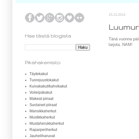
23.12.2012
Luumur
Hae tästä blogista
Tänä vuonna päät
tarjota. NAM!
Pikahakemisto
Täytekakut
Tuorejuustokakut
Kuivakakut/kahvikakut
Voileipäkakut
Makeat piiraat
Suolaiset piiraat
Mansikkaherkut
Mustikkaherkut
Mustaherukkaherkut
Raparperiherkut
Jauheliharuoat