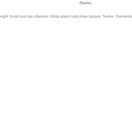
Etusivu
right: Kuvat ovat itse ottamiani. Ethän kopioi niitä ilman lupaani. Teema: Yksinkert