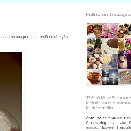
Follow on Instagr
 ihanan helppo ja nopea tehdä sekä myös
Täältä löydät resep
kirjoituksia avains
klikkaamalla
Aamupalat
Arkiruoat
Ban
Crossbaking
G
DIY
Eväät
Halloween
Hampurila
Grilliruoat