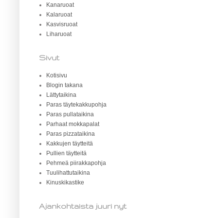
Kanaruoat
Kalaruoat
Kasvisruoat
Liharuoat
Sivut
Kotisivu
Blogin takana
Lättytaikina
Paras täytekakkupohja
Paras pullataikina
Parhaat mokkapalat
Paras pizzataikina
Kakkujen täytteitä
Pullien täytteitä
Pehmeä piirakkapohja
Tuulihattutaikina
Kinuskikastike
Ajankohtaista juuri nyt