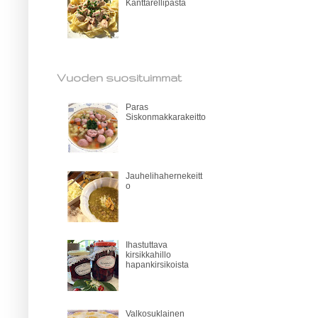
Kanttarellipasta
Vuoden suosituimmat
Paras
Siskonmakkarakeitto
Jauhelihahernekeitt
o
Ihastuttava
kirsikkahillo
hapankirsikoista
Valkosuklainen