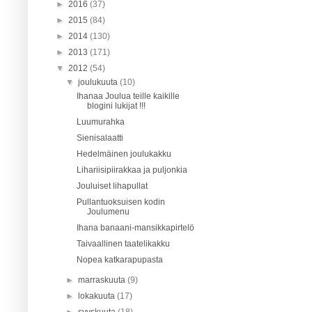
►
2016
(37)
►
2015
(84)
►
2014
(130)
►
2013
(171)
▼
2012
(54)
▼
joulukuuta
(10)
Ihanaa Joulua teille kaikille
blogini lukijat !!!
Luumurahka
Sienisalaatti
Hedelmäinen joulukakku
Lihariisipiirakkaa ja puljonkia
Jouluiset lihapullat
Pullantuoksuisen kodin
Joulumenu
Ihana banaani-mansikkapirtelö
Taivaallinen taatelikakku
Nopea katkarapupasta
►
marraskuuta
(9)
►
lokakuuta
(17)
►
syyskuuta
(18)