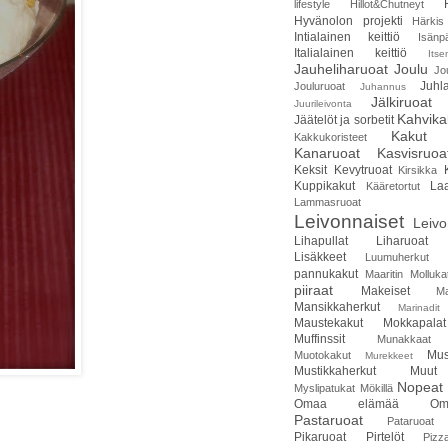
lifestyle
Hillot&Chutneyt
Hyvänolon projekti
Härkis
Intialainen keittiö
Isänp
Italialainen keittiö
Itse
Jauheliharuoat
Joulu
Jo
Juhla
Jouluruoat
Juhannus
Jälkiruoat
Juurileivonta
Kahvika
Jäätelöt ja sorbetit
Kakut
Kakkukoristeet
Kanaruoat
Kasvisruoa
Keksit
Kevytruoat
Kirsikka
Kuppikakut
Laa
Kääretortut
Lammasruoat
Leivonnaiset
Leivo
Lihapullat
Liharuoat
Lisäkkeet
Luumuherkut
pannukakut
Maaritin Molluka
piiraat
Makeiset
Ma
Mansikkaherkut
Marinadit
Maustekakut
Mokkapalat
Muffinssit
Munakkaat
Mus
Muotokakut
Murekkeet
Mustikkaherkut
Muut
Nopeat 
Myslipatukat
Mökillä
Omaa elämää
Om
Pastaruoat
Pataruoat
Pikaruoat
Pirtelöt
Pizz