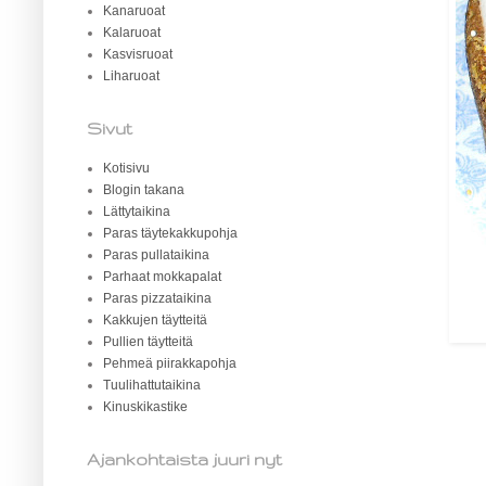
Kanaruoat
Kalaruoat
Kasvisruoat
Liharuoat
Sivut
Kotisivu
Blogin takana
Lättytaikina
Paras täytekakkupohja
Paras pullataikina
Parhaat mokkapalat
Paras pizzataikina
Kakkujen täytteitä
Pullien täytteitä
Pehmeä piirakkapohja
Tuulihattutaikina
Kinuskikastike
Ajankohtaista juuri nyt