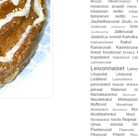
lifestyle
Hillot&Chutneyt
Hyvänolon projekti
Härkis
Intialainen keittiö
Isänp
Italialainen keittiö
Itse
Jauheliharuoat
Joulu
Jo
Juhla
Jouluruoat
Juhannus
Jälkiruoat
Juurileivonta
Kahvika
Jäätelöt ja sorbetit
Kakut
Kakkukoristeet
Kanaruoat
Kasvisruoa
Keksit
Kevytruoat
Kirsikka
Kuppikakut
Laa
Kääretortut
Lammasruoat
Leivonnaiset
Leivo
Lihapullat
Liharuoat
Lisäkkeet
Luumuherkut
pannukakut
Maaritin Molluka
piiraat
Makeiset
Ma
Mansikkaherkut
Marinadit
Maustekakut
Mokkapalat
Muffinssit
Munakkaat
Mus
Muotokakut
Murekkeet
Mustikkaherkut
Muut
Nopeat 
Myslipatukat
Mökillä
Omaa elämää
Om
Pastaruoat
Pataruoat
Pikaruoat
Pirtelöt
Pizz