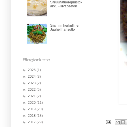
Sitruunatuorejuustok
akku - liivatteeton
Siis niin herkullinen
Jauheliharisotto
Blogiarkisto
►
2026
(1)
►
2024
(3)
►
2023
(2)
►
2022
(5)
►
2021
(2)
►
2020
(11)
►
2019
(20)
►
2018
(18)
►
2017
(29)