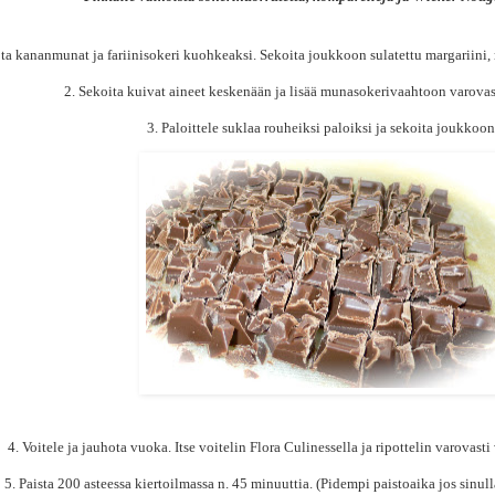
ta kananmunat ja fariinisokeri kuohkeaksi. Sekoita joukkoon sulatettu margariini,
2. Sekoita kuivat aineet keskenään ja lisää munasokerivaahtoon varovas
3. Paloittele suklaa rouheiksi paloiksi ja sekoita joukkoon
4. Voitele ja jauhota vuoka. Itse voitelin Flora Culinessella ja ripottelin varova
5. Paista 200 asteessa kiertoilmassa n. 45 minuuttia. (Pidempi paistoaika jos sinull