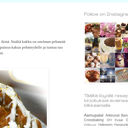
Follow on Instagr
tä ikinä. Sisältä kakku on unelman pehmeää
tapainoa kakun pehmeydelle ja tuntuu tuo
ti.
Täältä löydät resep
kirjoituksia avains
klikkaamalla
Aamupalat
Arkiruoat
Ban
Crossbaking
G
DIY
Eväät
Halloween
Hampurila
Grilliruoat