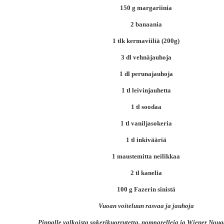
150 g margariinia
2 banaania
1 tlk kermaviiliä (200g)
3 dl vehnäjauhoja
1 dl perunajauhoja
1 tl leivinjauhetta
1 tl soodaa
1 tl vaniljasokeria
1 tl inkivääriä
1 maustemitta neilikkaa
2 tl kanelia
100 g Fazerin sinistä
Vuoan voiteluun rasvaa ja jauhoja
Pinnalle valkoista sokerikuorrutetta, nomparelleja ja Wiener Noug