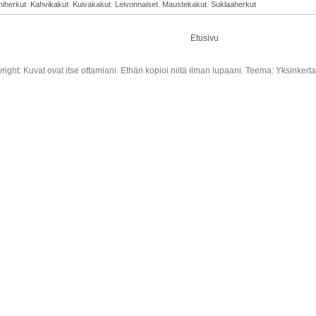
iherkut
,
Kahvikakut
,
Kuivakakut
,
Leivonnaiset
,
Maustekakut
,
Suklaaherkut
Etusivu
right: Kuvat ovat itse ottamiani. Ethän kopioi niitä ilman lupaani. Teema: Yksinkert