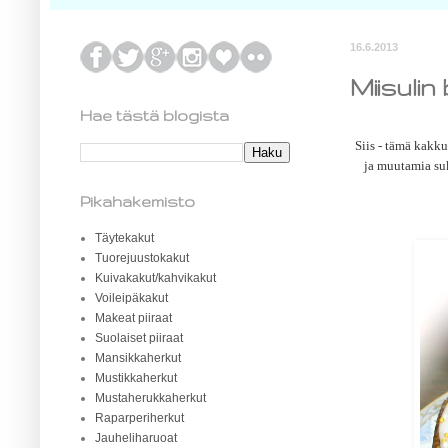
16.6.2013
Miisuli
Hae tästä blogista
Siis - tämä kakk
ja muutamia su
Pikahakemisto
Täytekakut
Tuorejuustokakut
Kuivakakut/kahvikakut
Voileipäkakut
Makeat piiraat
Suolaiset piiraat
Mansikkaherkut
Mustikkaherkut
Mustaherukkaherkut
Raparperiherkut
Jauheliharuoat