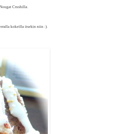
 Nougat Crushilla.
alla kokeilla itsekin niin :).