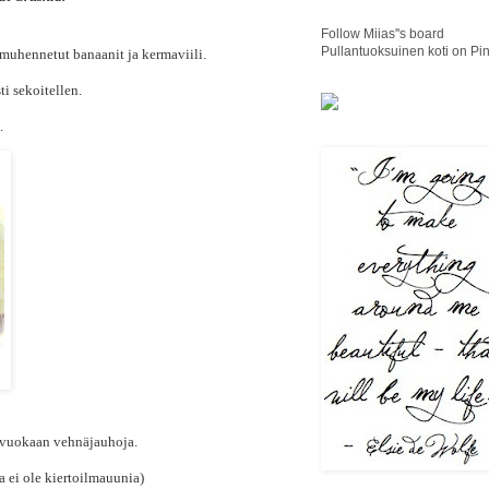
Follow Miias''s board
Pullantuoksuinen koti on Pin
 muhennetut banaanit ja kermaviili.
ti sekoitellen.
.
sti vuokaan vehnäjauhoja.
a ei ole kiertoilmauunia)