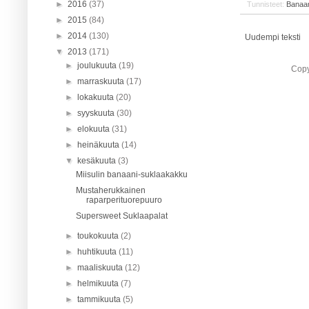
►
2016
(37)
Tunnisteet:
Banaan
►
2015
(84)
►
2014
(130)
Uudempi teksti
▼
2013
(171)
►
joulukuuta
(19)
Copy
►
marraskuuta
(17)
►
lokakuuta
(20)
►
syyskuuta
(30)
►
elokuuta
(31)
►
heinäkuuta
(14)
▼
kesäkuuta
(3)
Miisulin banaani-suklaakakku
Mustaherukkainen
raparperituorepuuro
Supersweet Suklaapalat
►
toukokuuta
(2)
►
huhtikuuta
(11)
►
maaliskuuta
(12)
►
helmikuuta
(7)
►
tammikuuta
(5)