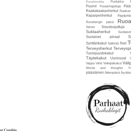
Puolukka
Punaherukka
Puurot
Pääs
Puutarhajuttuja
Raakakaakaoherkut
Raakas
Raparperiherkut
Rippijuhla
Ruoa
Runebergin päivä
Sisustusjuttuja
Sienet
Suklaaherkut
Suolais
S
Suolaiset piiraat
T
Synttärikakut
Teet
Säilöntä
Terveysherkut
Terveyspi
Tuorejuustokakut
Täytekakut
Uuniruoat
Väli
Vappu
Viinit
Voileipäkakut
Words and thoughts
Y
pääsiäinen
Äitienpäivä
Äyriäis
at Crushia.