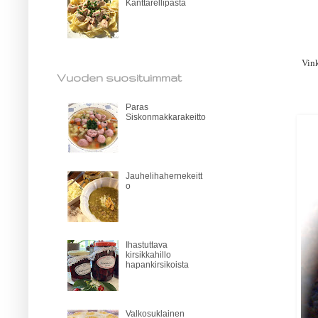
Kanttarellipasta
Vink
Vuoden suosituimmat
Paras
Siskonmakkarakeitto
Jauhelihahernekeitt
o
Ihastuttava
kirsikkahillo
hapankirsikoista
Valkosuklainen