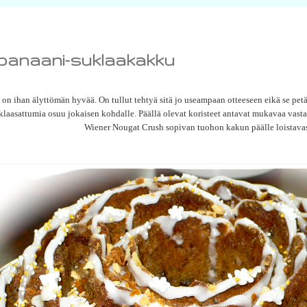
n banaani-suklaakakku
u on ihan älyttömän hyvää. On tullut tehtyä sitä jo useampaan otteeseen eikä se pe
klaasattumia osuu jokaisen kohdalle. Päällä olevat koristeet antavat mukavaa vas
Wiener Nougat Crush sopivan tuohon kakun päälle loistavas