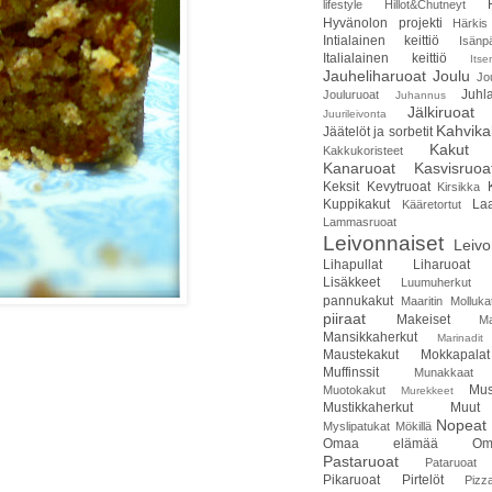
lifestyle
Hillot&Chutneyt
Hyvänolon projekti
Härkis
Intialainen keittiö
Isänp
Italialainen keittiö
Itse
Jauheliharuoat
Joulu
Jo
Juhla
Jouluruoat
Juhannus
Jälkiruoat
Juurileivonta
Kahvika
Jäätelöt ja sorbetit
Kakut
Kakkukoristeet
Kanaruoat
Kasvisruoa
Keksit
Kevytruoat
Kirsikka
Kuppikakut
Laa
Kääretortut
Lammasruoat
Leivonnaiset
Leivo
Lihapullat
Liharuoat
Lisäkkeet
Luumuherkut
pannukakut
Maaritin Molluka
piiraat
Makeiset
Ma
Mansikkaherkut
Marinadit
Maustekakut
Mokkapalat
Muffinssit
Munakkaat
Mus
Muotokakut
Murekkeet
Mustikkaherkut
Muut
Nopeat 
Myslipatukat
Mökillä
Omaa elämää
Om
Pastaruoat
Pataruoat
Pikaruoat
Pirtelöt
Pizz