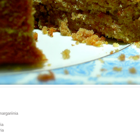
argariinia
ria
ria