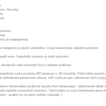
a
(esim. Risenta)
tä
hoja
austetta
mmaa
inia ja korppujauhoja
 margariini ja sokerit vaahdotksi. Lisää kananmunat vatkaten joukkoon.
anit esim. haarukalla soseeksi ja lisää seokseen.
ja leivinjauhe sekä mausteet hyvin vatkaten joukkoon.
ppujauhota vuoka ja paista 200 asteessa n. 40 minuuttia. Peitä kakku paiston ai
ä kakkutikulla paistamisen aikana, sillä vuoka ja uuni vaikuttavat myös kyps
a kakun haluamallasi tavalla tai tarjoilla ihan sellaisenaan. Jäähtyneenä tähän 
utta ripoteltu tomusokeri kuorrutus. Tämä kakku on tosin lämpöisenä aivan iha
sesti - ainakin jos on perso erittäin makealle ;).