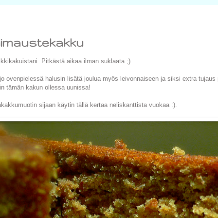
imaustekakku
kkikakuistani. Pitkästä aikaa ilman suklaata ;)
 jo ovenpielessä halusin lisätä joulua myös leivonnaiseen ja siksi extra tujau
din tämän kakun ollessa uunissa!
kakkumuotin sijaan käytin tällä kertaa neliskanttista vuokaa :).