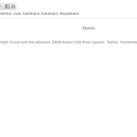
iherkut
,
Joulu
,
Kahvikakut
,
Kuivakakut
,
Maustekakut
Etusivu
right: Kuvat ovat itse ottamiani. Ethän kopioi niitä ilman lupaani. Teema: Yksinkert