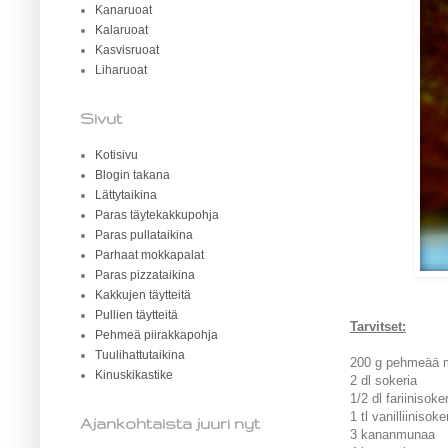
Kanaruoat
Kalaruoat
Kasvisruoat
Liharuoat
Sivut
Kotisivu
Blogin takana
Lättytaikina
Paras täytekakkupohja
Paras pullataikina
Parhaat mokkapalat
Paras pizzataikina
Kakkujen täytteitä
Pullien täytteitä
Tarvitset:
Pehmeä piirakkapohja
Tuulihattutaikina
200 g pehmeää m
Kinuskikastike
2 dl sokeria
1/2 dl fariinisoke
1 tl vanilliinisoke
Ajankohtaista juuri nyt
3 kananmunaa