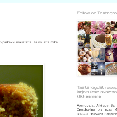
Follow on Instagr
s piparkakkumaustetta. Ja voi että mikä
Täältä löydät resep
kirjoituksia avains
klikkaamalla
Aamupalat
Arkiruoat
Ban
Crossbaking
G
DIY
Eväät
Halloween
Hampurila
Grilliruoat