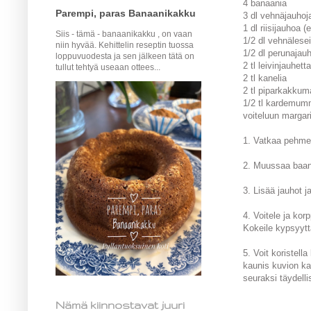
4 banaania
Parempi, paras Banaanikakku
3 dl vehnäjauhoj
1 dl riisijauhoa 
Siis - tämä - banaanikakku , on vaan
1/2 dl vehnälesei
niin hyvää. Kehittelin reseptin tuossa
1/2 dl perunajau
loppuvuodesta ja sen jälkeen tätä on
2 tl leivinjauhetta
tullut tehtyä useaan ottees...
2 tl kanelia
2 tl piparkakkum
1/2 tl kardemu
voiteluun margari
1. Vatkaa pehmeä
2. Muussaa baana
3. Lisää jauhot 
4. Voitele ja kor
Kokeile kypsyytt
5. Voit koristell
kaunis kuvion ka
seuraksi täydelli
Nämä kiinnostavat juuri