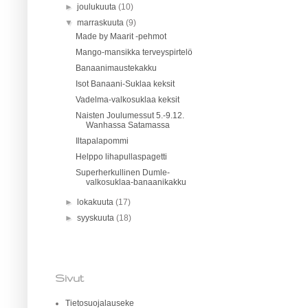
►
joulukuuta
(10)
▼
marraskuuta
(9)
Made by Maarit -pehmot
Mango-mansikka terveyspirtelö
Banaanimaustekakku
Isot Banaani-Suklaa keksit
Vadelma-valkosuklaa keksit
Naisten Joulumessut 5.-9.12.
Wanhassa Satamassa
Iltapalapommi
Helppo lihapullaspagetti
Superherkullinen Dumle-
valkosuklaa-banaanikakku
►
lokakuuta
(17)
►
syyskuuta
(18)
Sivut
Tietosuojalauseke