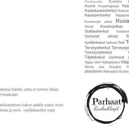
Puolukka
Punaherukka
Puurot
Pääs
Puutarhajuttuja
Raakakaakaoherkut
Raakas
Raparperiherkut
Rippijuhla
Ruoa
Runebergin päivä
Sisustusjuttuja
Sienet
Suklaaherkut
Suolais
S
Suolaiset piiraat
T
Synttärikakut
Teet
Säilöntä
Terveysherkut
Terveyspi
Tuorejuustokakut
Täytekakut
Uuniruoat
Väli
Vappu
Viinit
Voileipäkakut
Words and thoughts
Y
pääsiäinen
Äitienpäivä
Äyriäis
kana foliolla, jotta ei tummu liikaa.
ymisaikaan.
neliskanttisen kakun päälle sopisi esim.
naa ja esim. vaniljakastike sopii