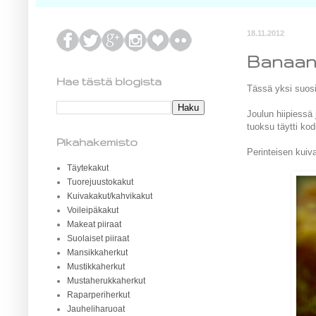
18.11.2012
Banaan
Hae tästä blogista
Tässä yksi suosi
Joulun hiipiessä
tuoksu täytti ko
Pikahakemisto
Perinteisen kuiva
Täytekakut
Tuorejuustokakut
Kuivakakut/kahvikakut
Voileipäkakut
Makeat piiraat
Suolaiset piiraat
Mansikkaherkut
Mustikkaherkut
Mustaherukkaherkut
Raparperiherkut
Jauheliharuoat