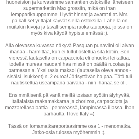
huoneiston ja kurvasimme samantien ostoksille läheiseen
supermarkettin Maxigrossiin, mikä on ihan
lempparikauppamme. Hyvät hinnat ja avarat tilat. Mm.
paikalliset yrittäjät käyvät siellä ostoksilla. Lähellä on
muitakin kivoja ja tavallisempia ruokakauppoja, joissa on
myös kiva käydä hypistelemässä :).
Alla olevassa kuvassa näkyvä Pasquan punaviini oli aivan
ihanaa - harmittaa, kun ei tullut ostettua sitä kotiin. Sen
vieressä lautasella on carpacciota eli ohueksi leikattua,
todella mureaa naudanlihaa missä on päällä rucolaa ja
parmesania. Yksi rasia maksoi (lautasella oleva annos -
sisälsi lisukkeet) n. 2 euroa! Järisyttävän halpaa. Tätä tuli
nautiskeltua useampana päivänä - niin ihanaa se oli.
Ensimmäisenä päivänä meillä tosiaan syötiin älyhyvää,
italialaista raakamakkaraa ja chorizoa, carpacciota ja
mozzarellasalaattia - pehmeässä, lämpimässä illassa. Ihan
parhautta. I love Italy =).
Tässä on lomamatkareportaasimme osa 1 - menomatka.
Jatko-osia tulossa myöhemmin :).