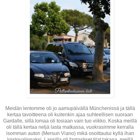
Meidän lentomme oli jo aamupäivällä Münchenissä ja tällä
kertaa tavoitteena oli kuitenkin ajaa suhteellisen suoraan
Gardalle, sillä lomaa oli tosiaan vain tuo viikko. Koska meillä
oli tällä kertaa neljä lasta matkassa, vuokrasimme kerralla
isomman auton (Mersun Viano) mikä osoittautui kyllä ihan
loistovalinnaksi. Lapsilla oli fantastiset tilat takana, meillä