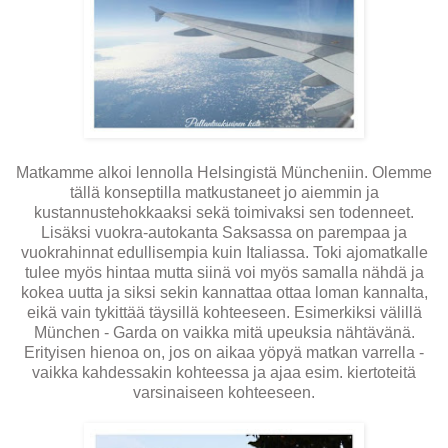
Matkamme alkoi lennolla Helsingistä Müncheniin. Olemme
tällä konseptilla matkustaneet jo aiemmin ja
kustannustehokkaaksi sekä toimivaksi sen todenneet.
Lisäksi vuokra-autokanta Saksassa on parempaa ja
vuokrahinnat edullisempia kuin Italiassa. Toki ajomatkalle
tulee myös hintaa mutta siinä voi myös samalla nähdä ja
kokea uutta ja siksi sekin kannattaa ottaa loman kannalta,
eikä vain tykittää täysillä kohteeseen. Esimerkiksi välillä
München - Garda on vaikka mitä upeuksia nähtävänä.
Erityisen hienoa on, jos on aikaa yöpyä matkan varrella -
vaikka kahdessakin kohteessa ja ajaa esim. kiertoteitä
varsinaiseen kohteeseen.