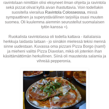
ravintolaan nimittäin olisi eksyneet ilman ohjeita ja ravintola
sekä pizzat olivat kyllä aivan ihastuttavia. Voin todellakin
suositella vierailua
Ravintola Colosseossa
, missä
sympaattinen ja superystävällinen tarjoilija osasi muuten
suomea. Oli kuulemma aiemmin seurustellut suomalaisen
tytön kanssa =).
Ruokalista ravintolassa oli todella kattava - italialaisia
herkkuja laidasta laitaan - jo siinäkin mielessä tekisi mennä
sinne uudestaan. Kuvassa oma pizzani Pizza Borgo (nam!)
ja mieheni valitsi Pizza Diavolan, mikä oli jotenkin ihan
käsittämättömän herkullinen. Siinä oli mausteista salamia ja
vihreää pepperonia.