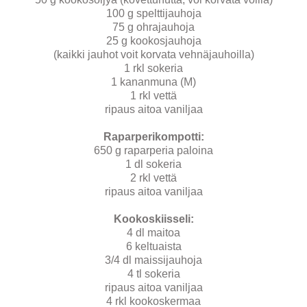
100 g spelttijauhoja
75 g ohrajauhoja
25 g kookosjauhoja
(kaikki jauhot voit korvata vehnäjauhoilla)
1 rkl sokeria
1 kananmuna (M)
1 rkl vettä
ripaus aitoa vaniljaa
Raparperikompotti:
650 g raparperia paloina
1 dl sokeria
2 rkl vettä
ripaus aitoa vaniljaa
Kookoskiisseli:
4 dl maitoa
6 keltuaista
3/4 dl maissijauhoja
4 tl sokeria
ripaus aitoa vaniljaa
4 rkl kookoskermaa