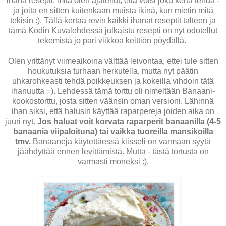
ihana resepti, mitä olen ajatellut, että voisi joku kerta tehdä -
ja joita en sitten kuitenkaan muista ikinä, kun mietin mitä
tekisin :). Tällä kertaa revin kaikki ihanat reseptit talteen ja
tämä Kodin Kuvalehdessä julkaistu resepti on nyt odotellut
tekemistä jo pari viikkoa keittiön pöydällä.
Olen yrittänyt viimeaikoina välttää leivontaa, ettei tule sitten
houkutuksia turhaan herkutella, mutta nyt päätin
uhkarohkeasti tehdä poikkeuksen ja kokeilla vihdoin tätä
ihanuutta =). Lehdessä tämä torttu oli nimeltään Banaani-
kookostorttu, josta sitten väänsin oman versioni. Lähinnä
ihan siksi, että halusin käyttää raparpereja joiden aika on
juuri nyt.
Jos haluat voit korvata raparperit banaanilla (4-5
banaania viipaloituna) tai vaikka tuoreilla mansikoilla
tmv.
Banaaneja käytettäessä kiisseli on varmaan syytä
jäähdyttää ennen levittämistä. Mutta - tästä tortusta on
varmasti moneksi :).