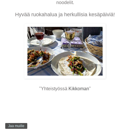
noodelit.
Hyvää ruokahalua ja herkullisia kesäpäiviä!
"Yhteistyössä
Kikkoman
"
Jaa muille