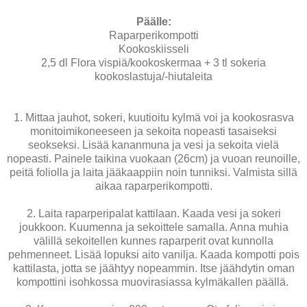
Päälle:
Raparperikompotti
Kookoskiisseli
2,5 dl Flora vispiä/kookoskermaa + 3 tl sokeria
kookoslastuja/-hiutaleita
1. Mittaa jauhot, sokeri, kuutioitu kylmä voi ja kookosrasva
monitoimikoneeseen ja sekoita nopeasti tasaiseksi
seokseksi. Lisää kananmuna ja vesi ja sekoita vielä
nopeasti. Painele taikina vuokaan (26cm) ja vuoan reunoille,
peitä foliolla ja laita jääkaappiin noin tunniksi. Valmista sillä
aikaa raparperikompotti.
2. Laita raparperipalat kattilaan. Kaada vesi ja sokeri
joukkoon. Kuumenna ja sekoittele samalla. Anna muhia
välillä sekoitellen kunnes raparperit ovat kunnolla
pehmenneet. Lisää lopuksi aito vanilja. Kaada kompotti pois
kattilasta, jotta se jäähtyy nopeammin. Itse jäähdytin oman
kompottini isohkossa muovirasiassa kylmäkallen päällä.