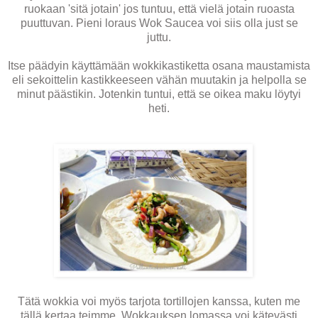
ruokaan 'sitä jotain' jos tuntuu, että vielä jotain ruoasta
puuttuvan. Pieni loraus Wok Saucea voi siis olla just se
juttu.
Itse päädyin käyttämään wokkikastiketta osana maustamista
eli sekoittelin kastikkeeseen vähän muutakin ja helpolla se
minut päästikin. Jotenkin tuntui, että se oikea maku löytyi
heti.
Tätä wokkia voi myös tarjota tortillojen kanssa, kuten me
tällä kertaa teimme. Wokkauksen lomassa voi kätevästi