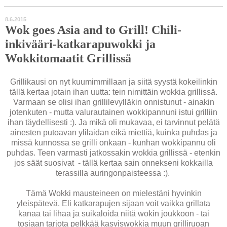
8.6.2015
Wok goes Asia and to Grill! Chili-
inkivääri-katkarapuwokki ja
Wokkitomaatit Grillissä
Grillikausi on nyt kuumimmillaan ja siitä syystä kokeilinkin
tällä kertaa jotain ihan uutta: tein nimittäin wokkia grillissä.
Varmaan se olisi ihan grillilevylläkin onnistunut - ainakin
jotenkuten - mutta valurautainen wokkipannuni istui grilliin
ihan täydellisesti :). Ja mikä oli mukavaa, ei tarvinnut pelätä
ainesten putoavan ylilaidan eikä miettiä, kuinka puhdas ja
missä kunnossa se grilli onkaan - kunhan wokkipannu oli
puhdas. Teen varmasti jatkossakin wokkia grillissä - etenkin
jos säät suosivat - tällä kertaa sain onnekseni kokkailla
terassilla auringonpaisteessa :).
Tämä Wokki mausteineen on mielestäni hyvinkin
yleispätevä. Eli katkarapujen sijaan voit vaikka grillata
kanaa tai lihaa ja suikaloida niitä wokin joukkoon - tai
tosiaan tarjota pelkkää kasviswokkia muun grilliruoan