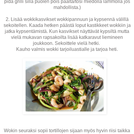
pidä grilli sillä puolen pois päältä/tosi miedolla lämmöllä jos
mahdollista.)
2. Lisää wokkikasvikset wokkipannuun ja kypsennä välillä
sekoitellen. Kaada hetken päästä loput kastikkeet wokkiin ja
jatka kypsentämistä. Kun kasvikset näyttävät kypsiltä mutta
vielä mukavan rapsakoilta lisää katkaravut liemineen
joukkoon. Sekoittele vielä hetki.
Kauho valmis wokki tarjoiluastialle ja tarjoa heti.
Wokin seuraksi sopii tortillojen sijaan myös hyvin riisi taikka