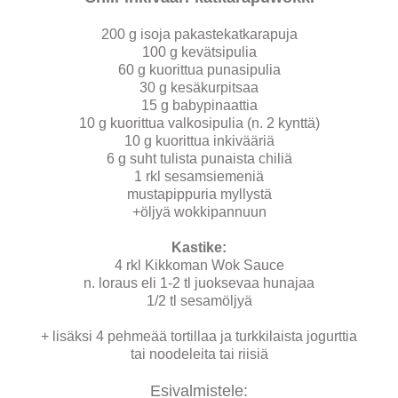
200 g isoja pakastekatkarapuja
100 g kevätsipulia
60 g kuorittua punasipulia
30 g kesäkurpitsaa
15 g babypinaattia
10 g kuorittua valkosipulia (n. 2 kynttä)
10 g kuorittua inkivääriä
6 g suht tulista punaista chiliä
1 rkl sesamsiemeniä
mustapippuria myllystä
+öljyä wokkipannuun
Kastike:
4 rkl Kikkoman Wok Sauce
n. loraus eli 1-2 tl juoksevaa hunajaa
1/2 tl sesamöljyä
+ lisäksi 4 pehmeää tortillaa ja turkkilaista jogurttia
tai noodeleita tai riisiä
Esivalmistele: