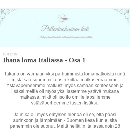
25.6.2015
Ihana loma Italiassa - Osa 1
Takana on varmaan yksi parhaimmista lomamatkoista ikinä,
mistä saa suurimmilta osin kiittää matkaseuraamme.
Ystäväperheemme matkusti myös samaan kohteeseen ja
lisäksi meillä oli myös yksi lastemme ystävä mukana
matkassa, mikä oli iso ilo omille lapsillemme
ystäväperheemme lasten lisäksi.
Ja mikä oli myös erityisen hienoa oli se, että pääsi
aurinkoon ja lämpimään - Suomen kesä kun ei sitä
pahemmin ole suonut. Meitä hellittiin Italiassa noin 28