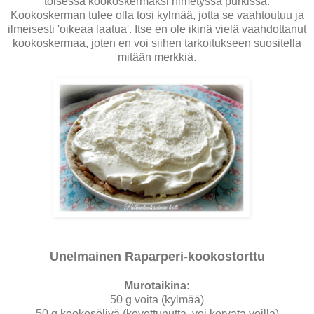
toisessa kookoskermaksi nimetyssä purkissa.
Kookoskerman tulee olla tosi kylmää, jotta se vaahtoutuu ja
ilmeisesti 'oikeaa laatua'. Itse en ole ikinä vielä vaahdottanut
kookoskermaa, joten en voi siihen tarkoitukseen suositella
mitään merkkiä.
Unelmainen Raparperi-kookostorttu
Murotaikina:
50 g voita (kylmää)
50 g kookosöljyä (kovettunutta, voi korvata voilla)