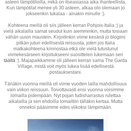
asteen lämpötiloilla, mikä on itseasiassa aika ihanteellista.
Kun lämpötilat menee yli 30 asteen, alkaa olo olemaan jo
jokseenkin tukalaa - ainakin minulle :).
Kohteena meillä oli siis jälleen kerran Pohjois-Italia :) ja
vielä aikalailla samat seudut kuin aiemminkin, mutta tosiaan
vähän uusin maustein. Kirjoitinkin viime kesänä jo blogiini
pitkän jutun edellisestä reissusta, joten jos Italia
matkakohteena kiinnostaa etkä ole vielä tutustunut
viimekesäiseen kirjoitukseeni suosittelen lukemaan sen
täältä
:). Majapaikkamme oli jälleen kerran sama The Garda
Village, mistä voit myös lukea lisää edellisestä
postauksestani.
Tänäkin vuonna meillä oli viime vuoden lailla mahdollisuus
vain viikon reissuun. Toivottavasti ensi vuonna voisimme
lomailla pidempään. Nyt pojan fudisharrastus rulettaa
aikalailla ja sen ehdoilla lomailtiin tälläkin kertaa. Mutta
onneksi pääsimme edes viikoksi lämpimään.