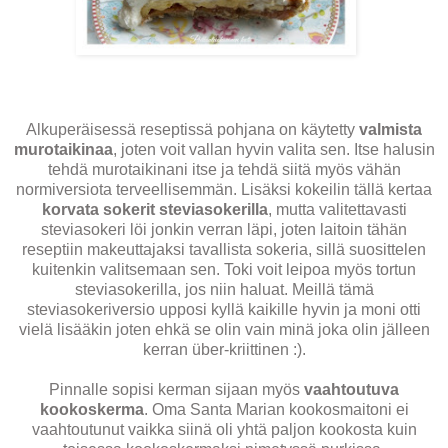
Alkuperäisessä reseptissä pohjana on käytetty
valmista
murotaikinaa
, joten voit vallan hyvin valita sen. Itse halusin
tehdä murotaikinani itse ja tehdä siitä myös vähän
normiversiota terveellisemmän. Lisäksi kokeilin tällä kertaa
korvata sokerit steviasokerilla
, mutta valitettavasti
steviasokeri löi jonkin verran läpi, joten laitoin tähän
reseptiin makeuttajaksi tavallista sokeria, sillä suosittelen
kuitenkin valitsemaan sen. Toki voit leipoa myös tortun
steviasokerilla, jos niin haluat. Meillä tämä
steviasokeriversio upposi kyllä kaikille hyvin ja moni otti
vielä lisääkin joten ehkä se olin vain minä joka olin jälleen
kerran über-kriittinen :).
Pinnalle sopisi kerman sijaan myös
vaahtoutuva
kookoskerma
. Oma Santa Marian kookosmaitoni ei
vaahtoutunut vaikka siinä oli yhtä paljon kookosta kuin