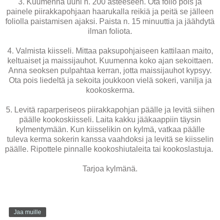
3. Kuumenna uuni n. 200 asteeseen. Ota folio pois ja
painele piirakkapohjaan haarukalla reikiä ja peitä se jälleen
foliolla paistamisen ajaksi. Paista n. 15 minuuttia ja jäähdytä
ilman foliota.
4. Valmista kiisseli. Mittaa paksupohjaiseen kattilaan maito,
keltuaiset ja maissijauhot. Kuumenna koko ajan sekoittaen.
Anna seoksen pulpahtaa kerran, jotta maissijauhot kypsyy.
Ota pois liedeltä ja sekoita joukkoon vielä sokeri, vanilja ja
kookoskerma.
5. Levitä raparperiseos piirakkapohjan päälle ja levitä siihen
päälle kookoskiisseli. Laita kakku jääkaappiin täysin
kylmentymään. Kun kiisselikin on kylmä, vatkaa päälle
tuleva kerma sokerin kanssa vaahdoksi ja levitä se kiisselin
päälle. Ripottele pinnalle kookoshiutaleita tai kookoslastuja.
Tarjoa kylmänä.
Jaa muille