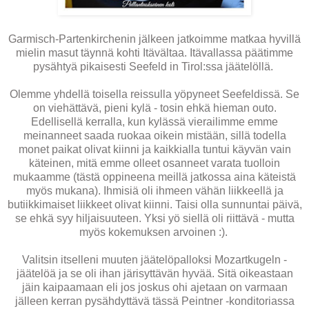
Garmisch-Partenkirchenin jälkeen jatkoimme matkaa hyvillä
mielin masut täynnä kohti Itävältaa. Itävallassa päätimme
pysähtyä pikaisesti Seefeld in Tirol:ssa jäätelöllä.
Olemme yhdellä toisella reissulla yöpyneet Seefeldissä. Se
on viehättävä, pieni kylä - tosin ehkä hieman outo.
Edellisellä kerralla, kun kylässä vierailimme emme
meinanneet saada ruokaa oikein mistään, sillä todella
monet paikat olivat kiinni ja kaikkialla tuntui käyvän vain
käteinen, mitä emme olleet osanneet varata tuolloin
mukaamme (tästä oppineena meillä jatkossa aina käteistä
myös mukana). Ihmisiä oli ihmeen vähän liikkeellä ja
butiikkimaiset liikkeet olivat kiinni. Taisi olla sunnuntai päivä,
se ehkä syy hiljaisuuteen. Yksi yö siellä oli riittävä - mutta
myös kokemuksen arvoinen :).
Valitsin itselleni muuten jäätelöpalloksi Mozartkugeln -
jäätelöä ja se oli ihan järisyttävän hyvää. Sitä oikeastaan
jäin kaipaamaan eli jos joskus ohi ajetaan on varmaan
jälleen kerran pysähdyttävä tässä Peintner -konditoriassa