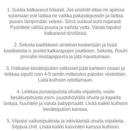
1. Sulata katkaravut hitaasti. Jos unohdit ottaa ne ajoissa
sulamaan voit laittaa ne vaikka pakastepussiin ja laittaa
pussin lämpimään veteen. Siinä sulavat suht nopeasti.
Pyörittele välillä pussia ja vaihda vettä. Valuta lopuksi
katkaravut siivilässä.
2. Sekoita kastikkeen ainekset keskenään ja lisää
kastikeesta n. puolet katkarapujen joukkoon. Sekoita. Rouhi
pinnalle mustapippuria ja jätä maustumaan.
3. Halkaise kevätsipulien valkoiset päät kahteen osaan ja
leikkaa sipulit noin 4-5 sentin mittaisiksi paloiksi viistoittain.
Laita kulhoon odottamaan.
4. Leikkaa punasipulista ohuita viipaleita, vuole
kesäkurpitsasta esim. juustohöylällä ohuita ja kapeita
lastuja, huuhtele ja valuta babypinaatit. Lisää kaikki kulhoon
kevätsipulien kanssa.
5. Viipaloi valkosipuleista ja inkivääristä ohuita viipaleita.
Silppua chili. Lisää kaikki kasvisten kanssa kulhoon.